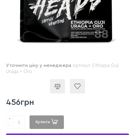
Уточнити ціну у менеджера
Артикул: Ethiopia Guji
Uraga + Oro
456грн
+
Купити
-