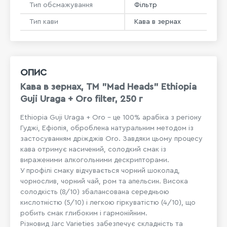
Тип обсмажування
Фільтр
Тип кави
Кава в зернах
ОПИС
Кава в зернах, ТМ "Mad Heads" Ethiopia
Guji Uraga + Oro filter, 250 г
Ethiopia Guji Uraga + Oro – це 100% арабіка з регіону
Гуджі, Ефіопія, оброблена натуральним методом із
застосуванням дріжджів Oro. Завдяки цьому процесу
кава отримує насичений, солодкий смак із
вираженими алкогольними дескрипторами.
У профілі смаку відчувається чорний шоколад,
чорнослив, чорний чай, ром та апельсин. Висока
солодкість (8/10) збалансована середньою
кислотністю (5/10) і легкою гіркуватістю (4/10), що
робить смак глибоким і гармонійним.
Різновид Jarc Varieties забезпечує складність та