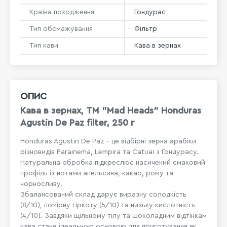
Країна походження
Гондурас
Тип обсмажування
Фільтр
Тип кави
Кава в зернах
ОПИС
Кава в зернах, ТМ "Mad Heads" Honduras
Agustin De Paz filter, 250 г
Honduras Agustin De Paz – це відбірні зерна арабіки
різновидів Parainema, Lempira та Catuai з Гондурасу.
Натуральна обробка підкреслює насичений смаковий
профіль із нотами апельсина, какао, рому та
чорносливу.
Збалансований склад дарує виразну солодкість
(8/10), помірну гіркоту (5/10) та низьку кислотність
(4/10). Завдяки щільному тілу та шоколадним відтінкам
кава стане ідеальною основою для приготування як