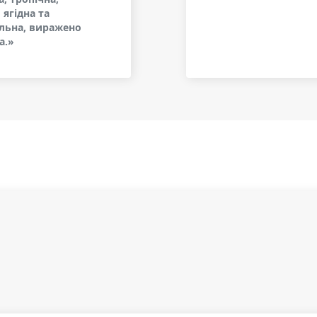
 ягідна та
льна, виражено
а.»