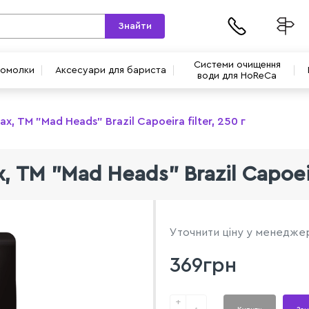
Знайти
Системи очищення
вомолки
Аксесуари для бариста
води для HoReCa
ах, ТМ "Mad Heads" Brazil Capoeira filter, 250 г
, ТМ "Mad Heads" Brazil Capoeira
Уточнити ціну у менедже
369грн
+