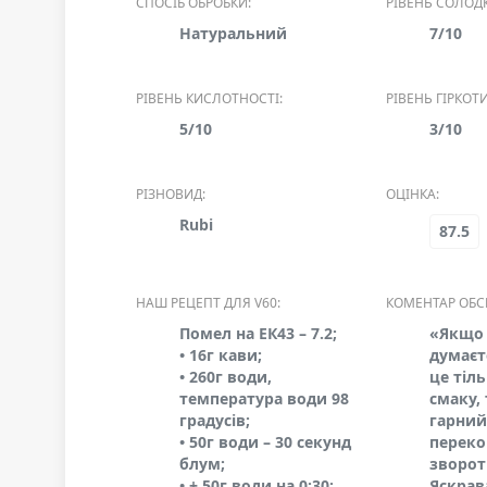
СПОСІБ ОБРОБКИ:
РІВЕНЬ СОЛОДК
Натуральний
7/10
РІВЕНЬ КИСЛОТНОСТІ:
РІВЕНЬ ГІРКОТИ
5/10
3/10
РІЗНОВИД:
ОЦІНКА:
Rubi
87.5
НАШ РЕЦЕПТ ДЛЯ V60:
КОМЕНТАР ОБС
Помел на ЕК43 – 7.2;
«Якщо 
• 16г кави;
думаєт
• 260г води,
це тіль
температура води 98
смаку,
градусів;
гарний
• 50г води – 30 секунд
переко
блум;
зворот
• + 50г води на 0:30;
Яскрава