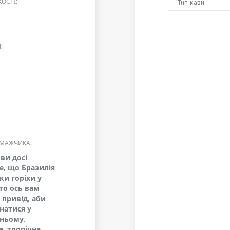
ОСТІ:
Тип кави
:
МАЖЧИКА:
ви досі
е, що Бразилія
ки горіхи у
 то ось вам
 привід, аби
натися у
ньому.
, тропічна,