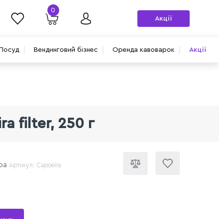
0
Акції
Посуд
Вендинговий бізнес
Оренда кавоварок
Акції
 filter, 250 г
ра
Артикул: Capoeira