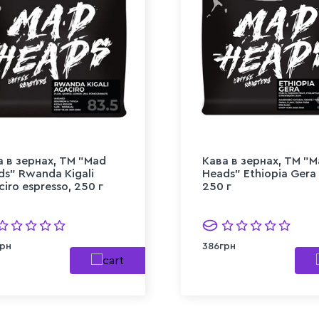
а в зернах, ТМ "Mad
Кава в зернах, ТМ "
ds" Rwanda Kigali
Heads" Ethiopia Gera f
iro espresso, 250 г
250 г
рн
386грн