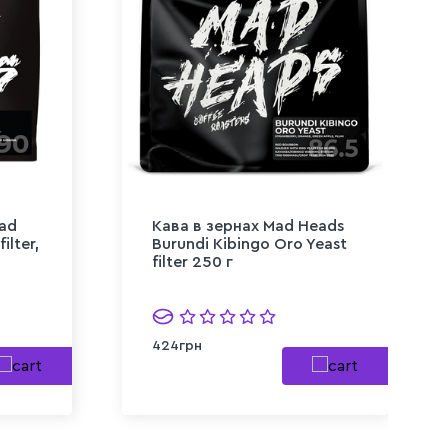
Mad
Кава в зернах Mad Heads
ilter,
Burundi Kibingo Oro Yeast
filter 250 г
424грн