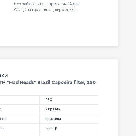
без зайвих питань протягом 14 днів
Офіційна гарантія від виробників
ИКИ
ТМ "Mad Heads" Brazil Capoeira filter, 250
250
к
Україна
ння
Бразилія
ння
Фільтр