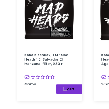
Кава в зернах, ТМ "Mad
Кав
Heads" El Salvador El
Hea
Manzanal filter, 250 г
Agac
359грн
259г