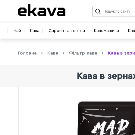
Чай
Кава
Сиропи та топінги
Кавомашини
Ка
Головна
Кава
Фільтр-кава
Кава в зерн
Кава в зернах
info@ekava.com.ua