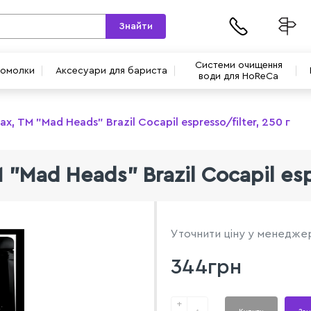
Знайти
Системи очищення
вомолки
Аксесуари для бариста
води для HoReCa
ах, ТМ "Mad Heads" Brazil Cocapil espresso/filter, 250 г
 "Mad Heads" Brazil Cocapil espr
Уточнити ціну у менедже
344грн
+