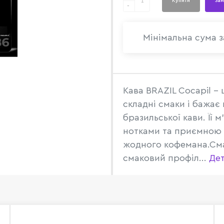
Купити
Зам
-
Мінімальна сума з
Кава BRAZIL Cocapil - 
складні смаки і бажа
бразильської кави. Її 
нотками та приємною 
жодного кофемана.Сма
смаковий профіл...
Де