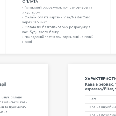
ОПЛАТА
• Готівковий розрахунок при самовивозі та
з кур’єром
• Онлайн оплата картами Visa/MasterCard
через "Кошик"
• Оплата по безготівковому розрахунку в
касі будь-якого банку
• Накладений платіж при отриманні на Новій
Пошті
ХАРАКТЕРИСТ
apil
Кава в зернах, 
espresso/filter,
 цінує складні
Вага
азильської кави.
ами та приємною
Країна виробни
мана.
Країна походже