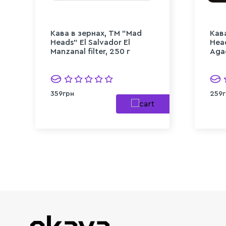
Кава в зернах, ТМ "Mad
Кав
Heads" El Salvador El
Hea
Manzanal filter, 250 г
Agac
359грн
259г