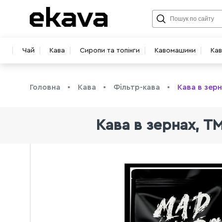
Чай
Кава
Сиропи та топінги
Кавомашини
Ка
Головна
Кава
Фільтр-кава
Кава в зерн
Кава в зернах, ТМ
info@ekava.com.ua