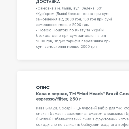
ДОСТАВКА
•Самовивіз м. Львів, вул. Зелена, 301.
•Кур'єром (Львів) безкоштовно при сумі
замовлення від 2000 грн, 150 грн при сумі
замовлення менше 2000 грн.
• Новою Поштою по Києву та Україні
безкоштовно при сумі замовлення від
2000 грн, згідно тарифів перевізника при
сумі замовлення менше 2000 грн
ОПИС
Кава в зернах, ТМ "Mad Heads" Brazil Coc
espresso/filter, 250 г
Кава BRAZIL Cocapil - це чудовий вибір для тих, хто
смаки і бажає насолодитися смаком справжньої бр
Її м'який і збалансований смак з фруктовими нотк
солодкістю не залишить байдужим жодного кофе