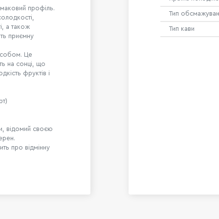
смаковий профіль.
Тип обсмажува
солодкості,
і, а також
Тип кави
ють приємну
особом. Це
ть на сонці, що
дкість фруктів і
рт)
ки, відомий своєю
ерен.
чить про відмінну