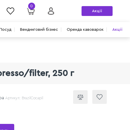
0
Акції
Посуд
Вендинговий бізнес
Оренда кавоварок
Акції
esso/filter, 250 г
ра
Артикул: BrazilCocapil