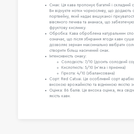
Смак: Ця кава пропонує багатий і складний 
Ви відчуєте нотки чорносливу, що додають 
портвейну, який надає вишуканої гіркуватост
вівсяного печива та ананаса, що забезпечу
фруктову кислинку.
Обробка: Кава оброблена натуральним сп
означає, що після збирання ягоди кави суша
дозволяє зернам максимально ввібрати соло
створити більш насичений смак.
Інтенсивність смаку:
Солодкість: 7/10 (досить солодкий со
Кислотність: 5/10 (м'яка і приємна)
Гіркота: 4/10 (збалансована)
Сорт: Red Catuai. Це особливий сорт арабі
високою врожайністю та відмінною якістю з
Оцінка: 86 балів. Це висока оцінка, яка свід
якість кави.