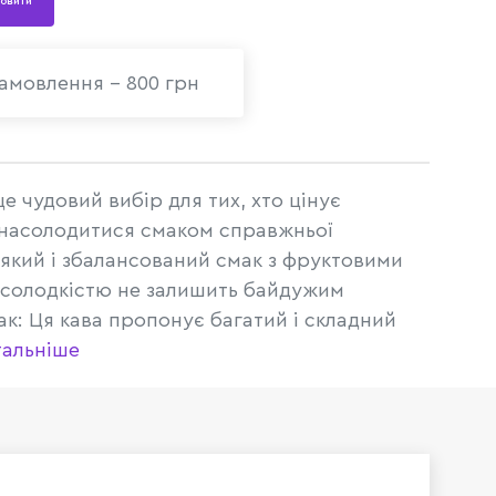
овити
амовлення - 800 грн
це чудовий вибір для тих, хто цінує
є насолодитися смаком справжньої
м'який і збалансований смак з фруктовими
солодкістю не залишить байдужим
к: Ця кава пропонує багатий і складний
тальніше