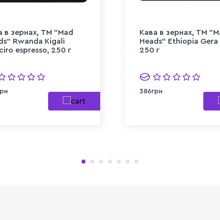
а в зернах, ТМ "Mad
Кава в зернах, ТМ "
ds" Rwanda Kigali
Heads" Ethiopia Gera f
iro espresso, 250 г
250 г
рн
386грн