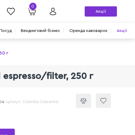
0
Акції
Посуд
Вендинговий бізнес
Оренда кавоварок
Акції
50 г
spresso/filter, 250 г
ра
Артикул: Colombia Coocentral