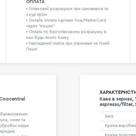
ОПЛАТА
• Готівковий розрахунок при самовивозі та
з кур’єром
• Онлайн оплата картами Visa/MasterCard
через "Кошик"
• Оплата по безготівковому розрахунку в
касі будь-якого банку
• Накладений платіж при отриманні на Новій
Пошті
ХАРАКТЕРИСТ
Coocentral
Кава в зернах,
espresso/filter,
 збалансованим
Вага
ука, сливи та
б обробки надає
Країна виробни
 середню
Країна походже