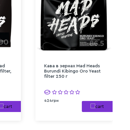
Mad
Кава в зернах Mad Heads
ilter,
Burundi Kibingo Oro Yeast
filter 250 г
424грн