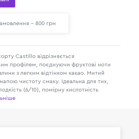
овити
амовлення - 800 грн
орту Castillo відрізняється
им профілем, поєднуючи фруктові ноти
влини з легким відтінком какао. Митий
напою чистоту смаку. Ідеальна для тих,
одкість (6/10), помірну кислотність
ьніше