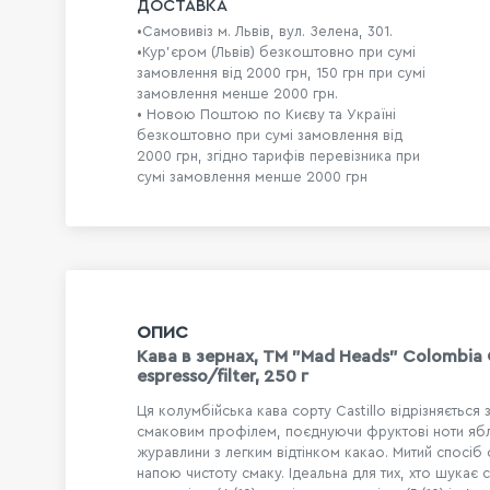
ДОСТАВКА
•Самовивіз м. Львів, вул. Зелена, 301.
•Кур'єром (Львів) безкоштовно при сумі
замовлення від 2000 грн, 150 грн при сумі
замовлення менше 2000 грн.
• Новою Поштою по Києву та Україні
безкоштовно при сумі замовлення від
2000 грн, згідно тарифів перевізника при
сумі замовлення менше 2000 грн
ОПИС
Кава в зернах, ТМ "Mad Heads" Colombia 
espresso/filter, 250 г
Ця колумбійська кава сорту Castillo відрізняється
смаковим профілем, поєднуючи фруктові ноти ябл
журавлини з легким відтінком какао. Митий спосі
напою чистоту смаку. Ідеальна для тих, хто шукає