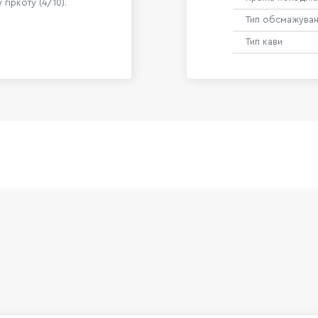
 гіркоту (4/10).
Тип обсмажува
Тип кави