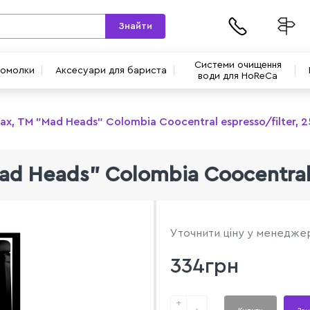
Знайти
Системи очищення
вомолки
Аксесуари для бариста
води для HoReCa
ах, ТМ "Mad Heads" Colombia Coocentral espresso/filter, 2
ad Heads" Colombia Coocentral e
Уточнити ціну у менедже
334грн
+