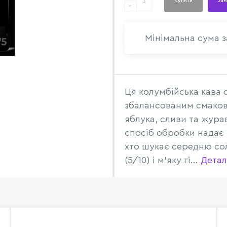
Купити
Зам
-
Мінімальна сума з
Ця колумбійська кава с
збалансованим смаков
яблука, сливи та жура
спосіб обробки надає 
хто шукає середню сол
(5/10) і м'яку гі...
Детал