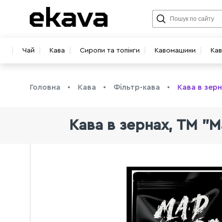
Чай
Кава
Сиропи та топінги
Кавомашини
Ка
Головна
Кава
Фільтр-кава
Кава в зерн
Кава в зернах, ТМ "M
info@ekava.com.ua