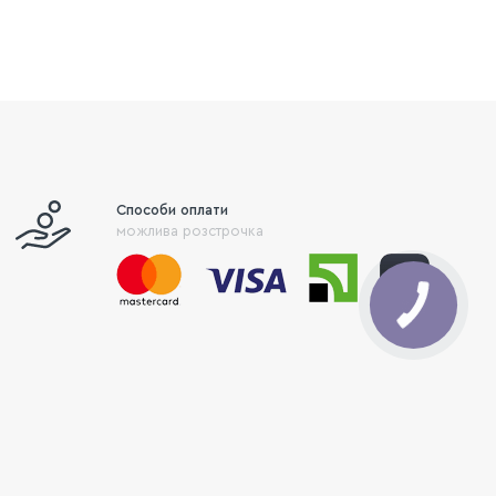
Способи оплати
можлива розстрочка