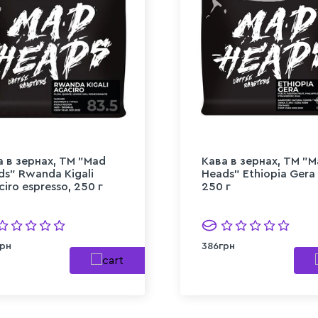
а в зернах, ТМ "Mad
Кава в зернах, ТМ "
ds" Rwanda Kigali
Heads" Ethiopia Gera f
iro espresso, 250 г
250 г
рн
386грн