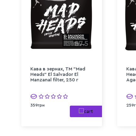
Кава в зернах, ТМ "Mad
Кав
Heads" El Salvador El
Hea
Manzanal filter, 250 г
Agac
359грн
259г