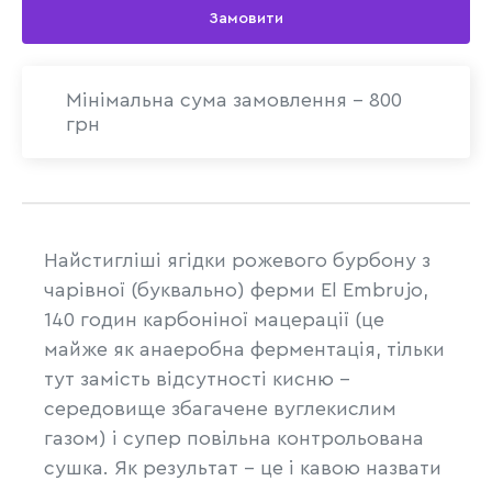
Замовити
Мінімальна сума замовлення - 800
грн
Найстигліші ягідки рожевого бурбону з
чарівної (буквально) ферми El Embrujo,
140 годин карбоніної мацерації (це
майже як анаеробна ферментація, тільки
тут замість відсутності кисню -
середовище збагачене вуглекислим
газом) і супер повільна контрольована
сушка. Як результат - це і кавою назвати