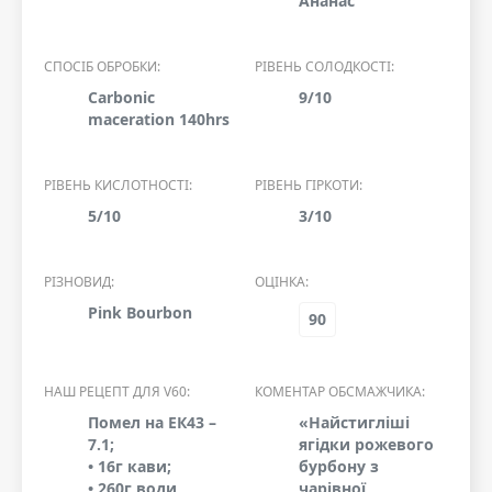
Ананас
СПОСІБ ОБРОБКИ:
РІВЕНЬ СОЛОДКОСТІ:
Сarbonic
9/10
maceration 140hrs
РІВЕНЬ КИСЛОТНОСТІ:
РІВЕНЬ ГІРКОТИ:
5/10
3/10
РІЗНОВИД:
ОЦІНКА:
Pink Bourbon
90
НАШ РЕЦЕПТ ДЛЯ V60:
КОМЕНТАР ОБСМАЖЧИКА:
Помел на ЕК43 –
«Найстигліші
7.1;
ягідки рожевого
• 16г кави;
бурбону з
• 260г води,
чарівної