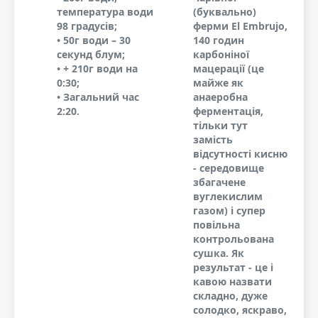
температура води
(буквально)
98 градусів;
ферми El Embrujo,
• 50г води – 30
140 годин
секунд блум;
карбоніної
• + 210г води на
мацерації (це
0:30;
майже як
• Загальний час
анаеробна
2:20.
ферментація,
тільки тут
замість
відсутності кисню
- середовище
збагачене
вуглекислим
газом) і супер
повільна
контрольована
сушка. Як
результат - це і
кавою назвати
складно, дуже
солодко, яскраво,