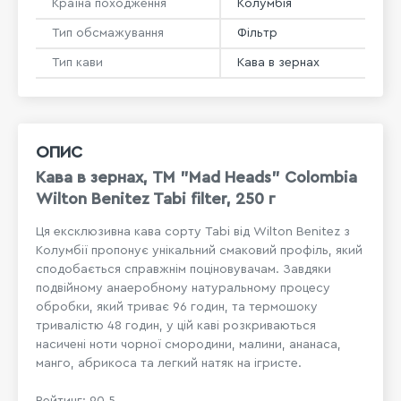
Країна походження
Колумбія
Тип обсмажування
Фільтр
Тип кави
Кава в зернах
ОПИС
Кава в зернах, ТМ "Mad Heads" Colombia
Wilton Benitez Tabi filter, 250 г
Ця ексклюзивна кава сорту Tabi від Wilton Benitez з
Колумбії пропонує унікальний смаковий профіль, який
сподобається справжнім поціновувачам. Завдяки
подвійному анаеробному натуральному процесу
обробки, який триває 96 годин, та термошоку
тривалістю 48 годин, у цій каві розкриваються
насичені ноти чорної смородини, малини, ананаса,
манго, абрикоса та легкий натяк на ігристе.
Рейтинг: 90.5