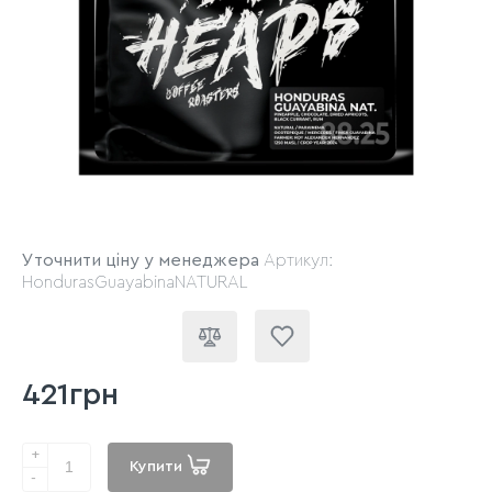
Уточнити ціну у менеджера
Артикул:
HondurasGuayabinaNATURAL
421грн
+
Купити
-