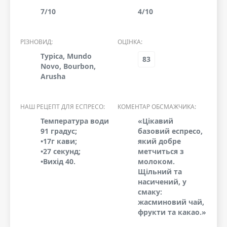
7/10
4/10
РІЗНОВИД:
ОЦІНКА:
Typica, Mundo
83
Novo, Bourbon,
Arusha
НАШ РЕЦЕПТ ДЛЯ ЕСПРЕСО:
КОМЕНТАР ОБСМАЖЧИКА:
Температура води
«Цікавий
91 градус;
базовий еспресо,
•17г кави;
який добре
•27 секунд;
метчиться з
•Вихід 40.
молоком.
Щільний та
насичений, у
смаку:
жасминовий чай,
фрукти та какао.»