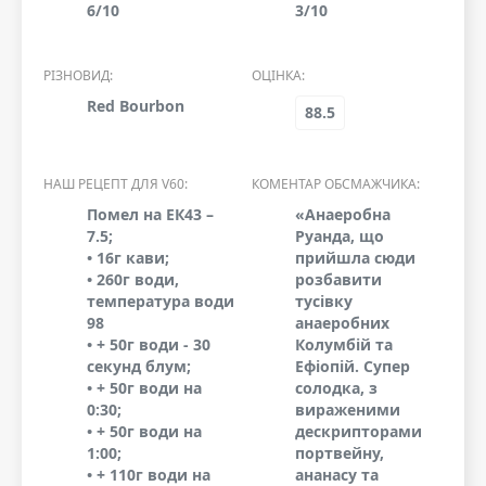
6/10
3/10
РІЗНОВИД:
ОЦІНКА:
Red Bourbon
88.5
НАШ РЕЦЕПТ ДЛЯ V60:
КОМЕНТАР ОБСМАЖЧИКА:
Помел на ЕК43 –
«Анаеробна
7.5;
Руанда, що
• 16г кави;
прийшла сюди
• 260г води,
розбавити
температура води
тусівку
98
анаеробних
• + 50г води - 30
Колумбій та
секунд блум;
Ефіопій. Супер
• + 50г води на
солодка, з
0:30;
вираженими
• + 50г води на
дескрипторами
1:00;
портвейну,
• + 110г води на
ананасу та