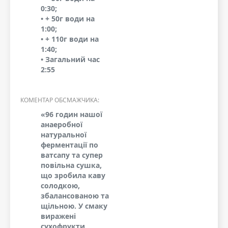
0:30;
• + 50г води на
1:00;
• + 110г води на
1:40;
• Загальний час
2:55
КОМЕНТАР ОБСМАЖЧИКА:
«96 годин нашої
анаеробної
натуральної
ферментації по
ватсапу та супер
повільна сушка,
що зробила каву
солодкою,
збалансованою та
щільною. У смаку
виражені
сухофрукти,