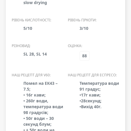
slow drying
РІВЕНЬ КИСЛОТНОСТІ:
РІВЕНЬ ГІРКОТИ:
5/10
3/10
РІЗНОВИД:
ОЦІНКА:
SL 28, SL 14
88
НАШ РЕЦЕПТ ДЛЯ V60:
НАШ РЕЦЕПТ ДЛЯ ЕСПРЕСО:
Помел на ЕК43 –
Температура води
7.5;
91 градус;
• 16г кави;
•17г кави;
• 260г води,
•28секунд;
температура води
•Вихід 40г.
98 градусів;
• 50г води – 30
секунд блум;
• + 50г води на