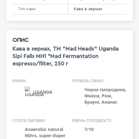
Тип кави
Кава в зернах
ОПИС
Кава в зернах, ТМ "Mad Heads" Uganda
Sipi Falls MH1 *Mad Fermantation
espresso/filter, 250 г
КРАЇНА:
ПРОФІЛЬ СМАКУ:
Чорна сморoдина,
UGANDA
Фініки, Ром,
Брауні, Ананас
СПОСІБ ОБРОБКИ:
РІВЕНЬ СОЛОДКОСТІ:
Anaerobic natural
7/10
96hrs, super-duper