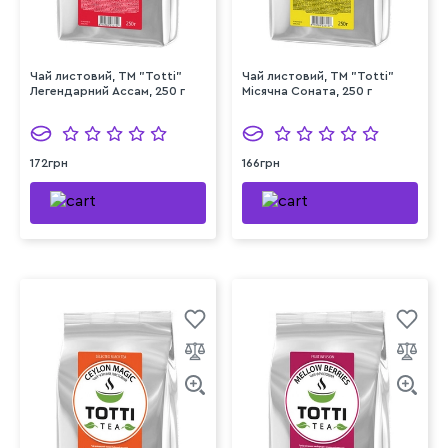
Чай листовий, TM "Totti"
Чай листовий, TM "Totti"
Легендарний Ассам, 250 г
Місячна Соната, 250 г
172грн
166грн