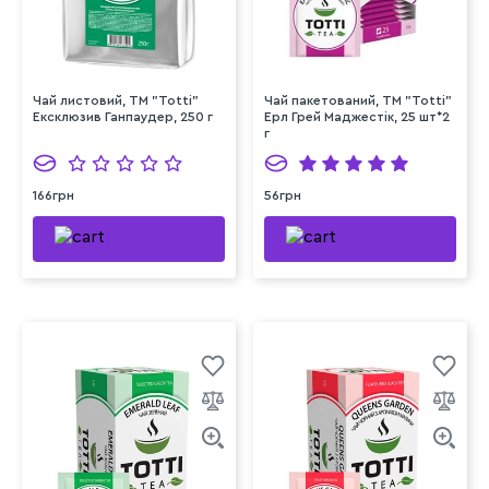
Чай листовий, TM "Totti"
Чай пакетований, TM "Totti"
Ексклюзив Ганпаудер, 250 г
Ерл Грей Маджестік, 25 шт*2
г
166грн
56грн