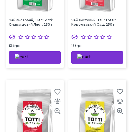
Чай листовий, TM "Totti"
Чай листовий, TM "Totti"
Смарагдовий Лист, 250 г
Королівський Сад, 250 г
134грн
186грн