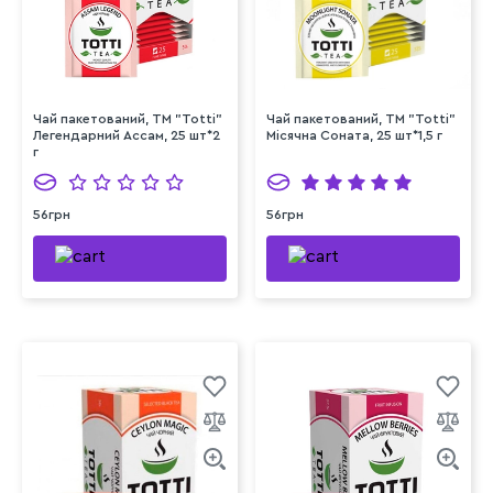
Чай пакетований, TM "Totti"
Чай пакетований, TM "Totti"
Легендарний Ассам, 25 шт*2
Місячна Соната, 25 шт*1,5 г
г
56грн
56грн