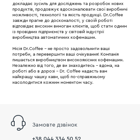
докладає зусиль для досліджень та розробок нових
продуктів, продовжує вдосконалювати свої виробничі
можливості, технології та якість продукції. Dr.Coffee
завжди прагне до досконалості, у своїй роботі
відповідає високим вимогам клієнтів, щоб стати одним
із провідних підприємств у світовій індустрії
виробництва автоматичних кофемашин.
Місія Dr.Coffee - не просто задовольнити ваші
потреби, а перевершити ваші очікування! Компанія
пишається виробництвом високоякісних кофемашин.
Незалежно від того, де ви знаходитесь - вдома, на
роботі або в дорозі - Dr. Coffee надасть вам
найкращу чашку кави, щоб по-справжньому
насолодитися кожним моментом часу.
Замовте дзвінок
+38 044 334 50 52