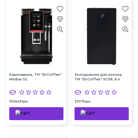
Кавомашина, ТМ "Dr.Coffee"
Холодильник для молока,
Minibar S2
TM "Dr.Coffee" SC08, 8 л
103669грн
23175грн