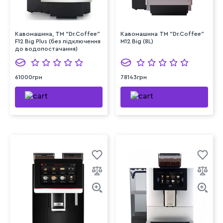
Кавомашина, ТМ "Dr.Coffee"
Кавомашина ТМ "Dr.Coffee"
F12 Big Plus (без підключення
M12 Big (8L)
до водопостачання)
61000грн
78143грн