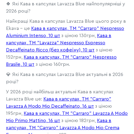
🍀 Які Кава в капсулах Lavazza Blue найпопулярніші у
2026 році?
Найкращі Кава в капсулах Lavazza Blue цього року в
Ekava - це
Кава в капсулах, ТМ "Carraro" Nespresso
Aluminium Intenso, 10 шт
з ціною 130грн,
Кава в
капсулах, ТМ "Lavazza" Nespresso Espresso
Decaffeinato Ricco (без кофеїну), 10 шт
з ціною
152грн,
Кава в капсулах, ТМ "Carraro" Nespresso
Brasile, 10 шт
з ціною 160грн.
💎 Які Кава в капсулах Lavazza Blue актуальні в 2026
році?
У 2026 році найбільш актуальні Кава в капсулах
Lavazza Blue це:
Кава в капсулах, TM "Carraro"
Lavazza A Modo Mio Decaffeinato, 16 шт
з ціною
195грн,
Кава в капсулах, TM "Carraro" Lavazza A Modo
Mio Primo Mattino, 16 шт
з ціною 182грн,
Кава в
капсулах, TM "Carraro" Lavazza A Modo Mio Crema