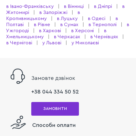
в Івано-Франківську
в Вінниці
в Дніпрі
в
Житомирі
в Запоріжжі
в
Кропивницькому
в Луцьку
в Одесі
в
Полтаві
в Рівне
в Сумах
в Тернополі
в
Ужгороді
в Харкові
в Херсоні
в
Хмельницькому
в Черкасах
в Чернівцях
в Чернігові
у Львові
у Миколаєві
Замовте дзвінок
+38 044 334 50 52
ЗАМОВИТИ
Способи оплати