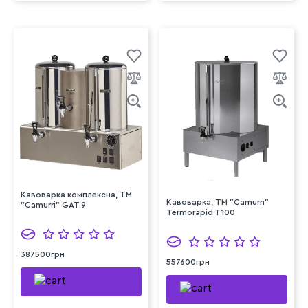
Кавоварка комплексна, TM
Кавоварка, TM "Camurri"
"Camurri" GAT.9
Termorapid T.100
387500грн
557600грн