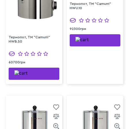
Термопот, TM "Camurri"
HWU.10
92300грн
Термопот, TM "Camurri"
HWB.50
60700грн