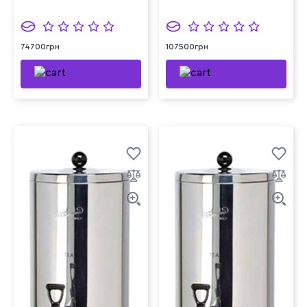
74700грн
107500грн