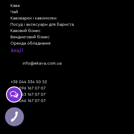
Кава
Чай
Кавоварки і кавомолки
Посуд і аксесуари для бариста
Кавовий бізнес
Вендинговий бізнес
Оренда обладнання
Акції
Львів, вул. Зелена, 301
Email:
info@ekava.com.ua
Skype: www.ekava.com.ua
+38 044 334 50 52
+38 096 167 07 07
+38 063 167 07 07
+38 066 167 07 07
Час роботи:
ПН - ПТ: 09:30 - 18:00
СБ - НД: вихідний