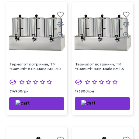
Термопот потрійний, TM
Термопот потрійний, TM
"Camurri" Bain-Marie BMT.20
"Camurri" Bain-Marie BMT.5
314900грн
196800грн