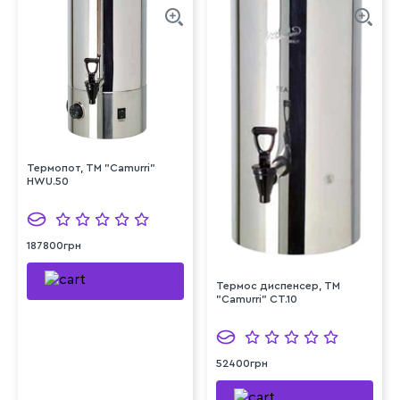
Термопот, TM "Camurri"
HWU.50
187800грн
Термос диспенсер, TM
"Camurri" CT.10
52400грн