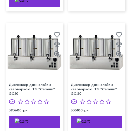
Диспенсер для напоїв з
Диспенсер для напоїв з
кавоваркою, TM "Camurri"
кавоваркою, TM "Camurri"
GC.10
GC.20
393600грн
535100грн