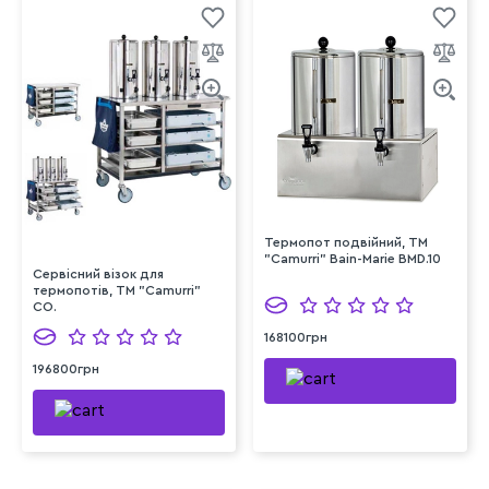
Термопот подвійний, TM
"Camurri" Bain-Marie BMD.10
Сервісний візок для
термопотів, TM "Camurri"
CO.
168100грн
196800грн