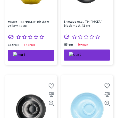
Блюдце exc., ТМ "INKER"
Миска, ТМ "INKER" Iris dots
Black matt, 12 см
yellow, 14 см
115грн
164грн
383грн
547грн