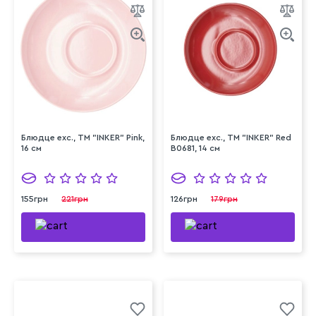
Блюдце exc., ТМ "INKER" Pink,
Блюдце exc., ТМ "INKER" Red
16 см
B0681, 14 см
155грн
221грн
126грн
179грн