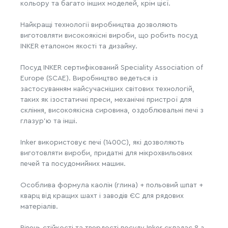
кольору та багато інших моделей, крім цієї.
Найкращі технології виробництва дозволяють
виготовляти високоякісні вироби, що робить посуд
INKER еталоном якості та дизайну.
Посуд INKER сертифікований Speciality Association of
Europe (SCAE). Виробництво ведеться із
застосуванням найсучасніших світових технологій,
таких як ізостатичні преси, механічні пристрої для
скління, високоякісна сировина, оздоблювальні печі з
глазур'ю та інші.
Inker використовує печі (1400C), які дозволяють
виготовляти вироби, придатні для мікрохвильових
печей та посудомийних машин.
Особлива формула каолін (глина) + польовий шпат +
кварц від кращих шахт і заводів ЄС для рядових
матеріалів.
Рівень стійкості та твердості посуду Inker складає 8 з