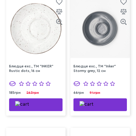
Блюдце exc., ТМ "INKER"
Блюдце exc., ТМ "Inker"
Rustic dots, 16 см
Stormy grey, 12 см
185грн
263грн
66грн
94грн