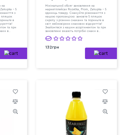
я на
Мінімальний обсяг замовлення на
Zakupka - 5
маркетплейсах Rozetka, Prom, Zakupka - 5
номаніття з
одиниць товару. Смакуйте різноманіття з
5 пляшок
нашою пропозицією: замовте 5 пляшок
пориньте в
сиропу з різними смаками та пориньте в
дкриттів!
світ неймовірних смакових відкриттів!
нтом та при
Знайомтеся з нашим асортиментом та при
маки в..
замовленні вкажіть потрібні смаки в..
132грн