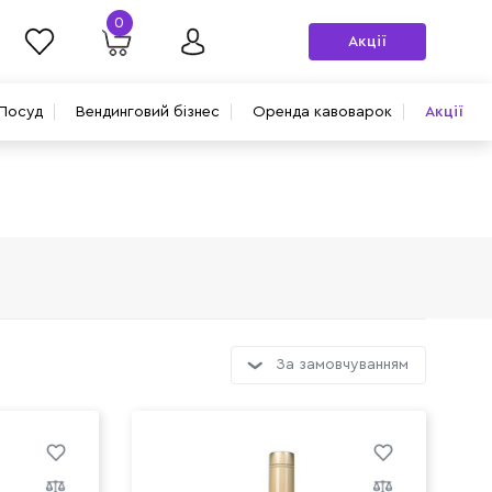
0
Акції
Посуд
Вендинговий бізнес
Оренда кавоварок
Акції
За замовчуванням