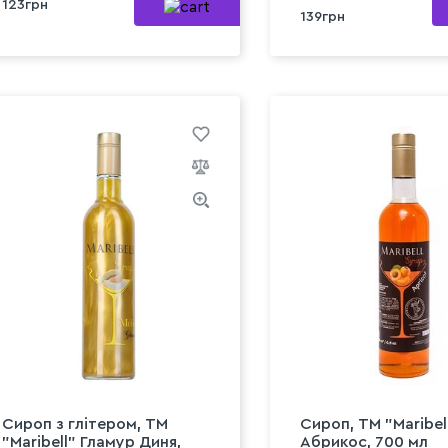
123грн
139грн
Сироп з глітером, ТМ
Сироп, ТМ "Maribel
"Maribell" Гламур Диня,
Абрикос, 700 мл