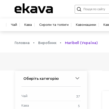
Чай
Кава
Сиропи та топінги
Кавомашини
Ка
Головна
Виробник
Maribell (Україна)
info@ekava.com.ua
Оберіть категорію
Чай
37
Кава
5