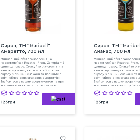
Сироп, ТМ "Maribell"
Сироп, ТМ "Maribel
Амаретто, 700 мл
Ананас, 700 мл
Мінімальний обсяг замовлення на
Мінімальний обсяг замовленн
маркетплейсах Rozetka, Prom, Zakupka - 5
маркетплейсах Rozetka, Prom, 
одиниць товару. Смакуйте різноманіття з
одиниць товару. Смакуйте різ
нашою пропозицією: замовте 5 пляшок
нашою пропозицією: замовте 
сиропу з різними смаками та пориньте в
сиропу з різними смаками та 
світ неймовірних смакових відкриттів!
світ неймовірних смакових ві
Знайомтеся з нашим асортиментом та при
Знайомтеся з нашим асортиме
замовленні вкажіть потрібні смаки в..
замовленні вкажіть потрібні с
123грн
123грн