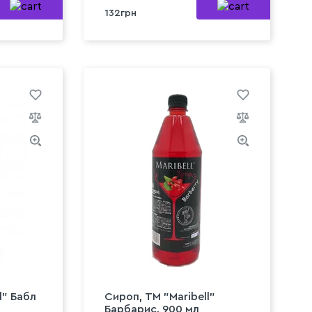
132грн
l" Бабл
Сироп, ТМ "Maribell"
Барбарис, 900 мл