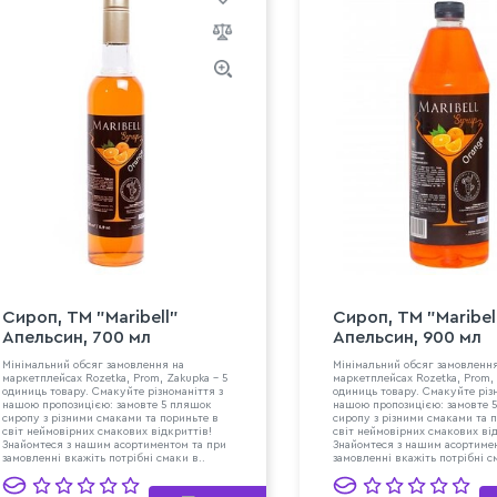
Сироп, ТМ "Maribell"
Сироп, ТМ "Maribel
Апельсин, 700 мл
Апельсин, 900 мл
Мінімальний обсяг замовлення на
Мінімальний обсяг замовленн
маркетплейсах Rozetka, Prom, Zakupka - 5
маркетплейсах Rozetka, Prom, 
одиниць товару. Смакуйте різноманіття з
одиниць товару. Смакуйте різ
нашою пропозицією: замовте 5 пляшок
нашою пропозицією: замовте 
сиропу з різними смаками та пориньте в
сиропу з різними смаками та 
світ неймовірних смакових відкриттів!
світ неймовірних смакових ві
Знайомтеся з нашим асортиментом та при
Знайомтеся з нашим асортиме
замовленні вкажіть потрібні смаки в..
замовленні вкажіть потрібні с