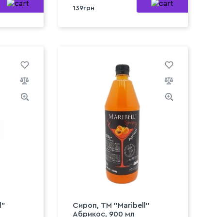
139грн
l"
Сироп, ТМ "Maribell"
Абрикос, 900 мл