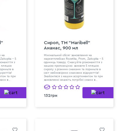
l"
Сироп, ТМ "Maribell"
Ананас, 900 мл
я на
Мінімальний обсяг замовлення на
Zakupka - 5
маркетплейсах Rozetka, Prom, Zakupka - 5
номаніття з
одиниць товару. Смакуйте різноманіття з
5 пляшок
нашою пропозицією: замовте 5 пляшок
пориньте в
сиропу з різними смаками та пориньте в
дкриттів!
світ неймовірних смакових відкриттів!
нтом та при
Знайомтеся з нашим асортиментом та при
маки в..
замовленні вкажіть потрібні смаки в..
132грн