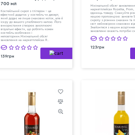
700 мл
Мінімальний обсяг замовленн
маркетплейсах Rozetka, Prom, 
Коктейльний сироп з глітером - це
одиниць товару. Смакуйте різ
ефектний додаток у коктейль чи десерт,
нашою пропозицією: замовте 
який додає не лише смакових ноток, але й
сиропу з різними смаками та 
іскру до вашого улюбленого напою. Його
світ неймовірних смакових ві
використання створює захоплюючі
Знайомтеся з нашим асортиме
візуальні ефекти, що роблять кожен
замовленні вкажіть потрібні с
коктейль особливим і
неповторним.Мінімальний обсяг
замовлення на маркетплейсах R..
123грн
139грн