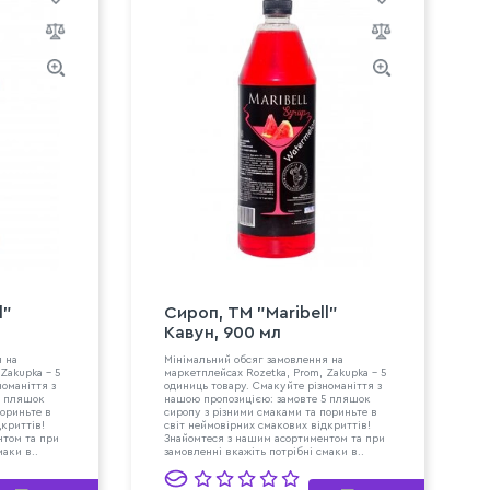
l"
Сироп, ТМ "Maribell"
Кавун, 900 мл
я на
Мінімальний обсяг замовлення на
Zakupka - 5
маркетплейсах Rozetka, Prom, Zakupka - 5
номаніття з
одиниць товару. Смакуйте різноманіття з
5 пляшок
нашою пропозицією: замовте 5 пляшок
пориньте в
сиропу з різними смаками та пориньте в
дкриттів!
світ неймовірних смакових відкриттів!
нтом та при
Знайомтеся з нашим асортиментом та при
маки в..
замовленні вкажіть потрібні смаки в..