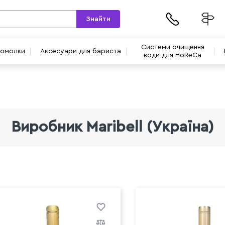
Знайти
Системи очищення
вомолки
Аксесуари для бариста
води для HoReCa
Виробник Maribell (Україна)