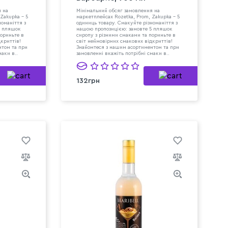
я на
Мінімальний обсяг замовлення на
Zakupka - 5
маркетплейсах Rozetka, Prom, Zakupka - 5
номаніття з
одиниць товару. Смакуйте різноманіття з
5 пляшок
нашою пропозицією: замовте 5 пляшок
пориньте в
сиропу з різними смаками та пориньте в
дкриттів!
світ неймовірних смакових відкриттів!
нтом та при
Знайомтеся з нашим асортиментом та при
маки в..
замовленні вкажіть потрібні смаки в..
132грн