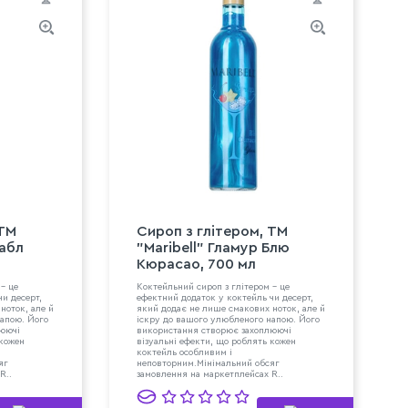
 ТМ
Сироп з глітером, ТМ
Бабл
"Maribell" Гламур Блю
Кюрасао, 700 мл
- це
Коктейльний сироп з глітером - це
чи десерт,
ефектний додаток у коктейль чи десерт,
ноток, але й
який додає не лише смакових ноток, але й
напою. Його
іскру до вашого улюбленого напою. Його
люючі
використання створює захоплюючі
 кожен
візуальні ефекти, що роблять кожен
коктейль особливим і
яг
неповторним.Мінімальний обсяг
R..
замовлення на маркетплейсах R..