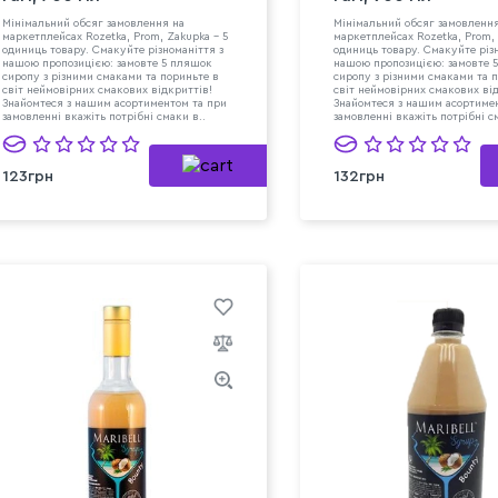
Мінімальний обсяг замовлення на
Мінімальний обсяг замовленн
маркетплейсах Rozetka, Prom, Zakupka - 5
маркетплейсах Rozetka, Prom, 
одиниць товару. Смакуйте різноманіття з
одиниць товару. Смакуйте різ
нашою пропозицією: замовте 5 пляшок
нашою пропозицією: замовте 
сиропу з різними смаками та пориньте в
сиропу з різними смаками та 
світ неймовірних смакових відкриттів!
світ неймовірних смакових ві
Знайомтеся з нашим асортиментом та при
Знайомтеся з нашим асортиме
замовленні вкажіть потрібні смаки в..
замовленні вкажіть потрібні с
123грн
132грн