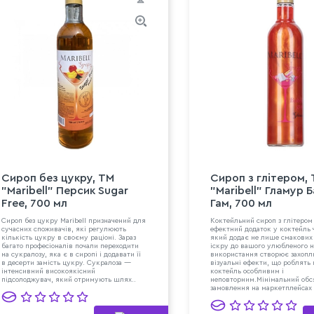
Сироп без цукру, ТМ
Сироп з глітером,
"Maribell" Персик Sugar
"Maribell" Гламур 
Free, 700 мл
Гам, 700 мл
Сироп без цукру Maribell призначений для
Коктейльний сироп з глітером 
сучасних споживачів, які регулюють
ефектний додаток у коктейль 
кількість цукру в своєму раціоні. Зараз
який додає не лише смакових 
багато професіоналів почали переходити
іскру до вашого улюбленого 
на сукралозу, яка є в сиропі і додавати її
використання створює захоп
в десерти замість цукру. Сукралоза —
візуальні ефекти, що роблять
інтенсивний високоякісний
коктейль особливим і
підсолоджувач, який отримують шлях..
неповторним.Мінімальний обс
замовлення на маркетплейсах 