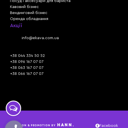
Посуд і аксесуари для бариста
Кавовий бізнес
Вендинговий бізнес
Оренда обладнання
Акції
Львів, вул. Зелена, 301
Email:
info@ekava.com.ua
Skype: www.ekava.com.ua
+38 044 334 50 52
+38 096 167 07 07
+38 063 167 07 07
+38 066 167 07 07
Час роботи:
ПН - ПТ: 09:30 - 18:00
СБ - НД: вихідний
HANN.
CREATION & PROMOTION BY
Facebook