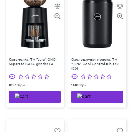
Кавомолка, TM "Jura" ONO
Охолоджувач молока, ТМ
Separate P.A.G. grinder EA
"Jura" Cool Control 1L black
(ЕB)
10530грн
14100грн