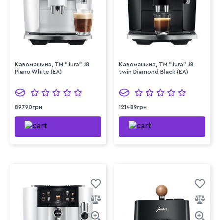
Кавомашина, TM "Jura" J8
Кавомашина, TM "Jura" J8
Piano White (EA)
twin Diamond Black (EA)
89790грн
121489грн