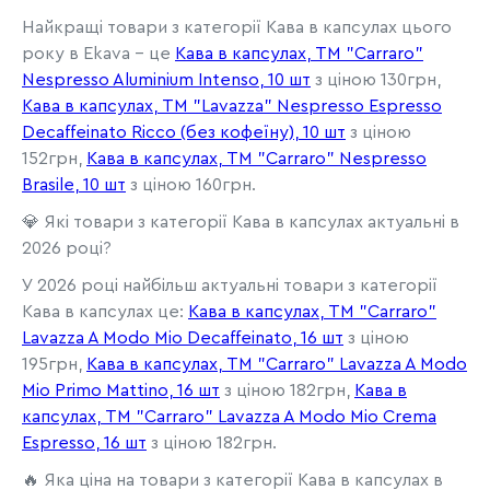
Найкращі товари з категорії Кава в капсулах цього
року в Ekava - це
Кава в капсулах, ТМ "Carraro"
Nespresso Aluminium Intenso, 10 шт
з ціною 130грн,
Кава в капсулах, ТМ "Lavazza" Nespresso Espresso
Decaffeinato Ricco (без кофеїну), 10 шт
з ціною
152грн,
Кава в капсулах, ТМ "Carraro" Nespresso
Brasile, 10 шт
з ціною 160грн.
💎 Які товари з категорії Кава в капсулах актуальні в
2026 році?
У 2026 році найбільш актуальні товари з категорії
Кава в капсулах це:
Кава в капсулах, TM "Carraro"
Lavazza A Modo Mio Decaffeinato, 16 шт
з ціною
195грн,
Кава в капсулах, TM "Carraro" Lavazza A Modo
Mio Primo Mattino, 16 шт
з ціною 182грн,
Кава в
капсулах, TM "Carraro" Lavazza A Modo Mio Crema
Espresso, 16 шт
з ціною 182грн.
🔥 Яка ціна на товари з категорії Кава в капсулах в