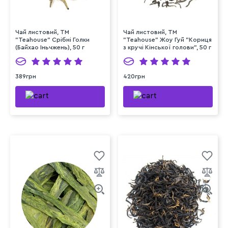
Чай листовий, ТМ
Чай листовий, ТМ
"Teahouse" Срібні Голки
"Teahouse" Жоу Гуй "Кориця
(Байхао Іньчжень), 50 г
з кручі Кінської голови", 50 г
389грн
420грн