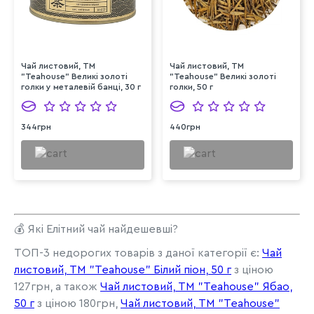
Чай листовий, ТМ
Чай листовий, ТМ
"Teahouse" Великі золоті
"Teahouse" Великі золоті
голки у металевій банці, 30 г
голки, 50 г
344грн
440грн
💰 Які Елітний чай найдешевші?
ТОП-3 недорогих товарів з даної категорії є:
Чай
листовий, ТМ "Teahouse" Білий піон, 50 г
з ціною
127грн, а також
Чай листовий, ТМ "Teahouse" Ябао,
50 г
з ціною 180грн,
Чай листовий, ТМ "Teahouse"