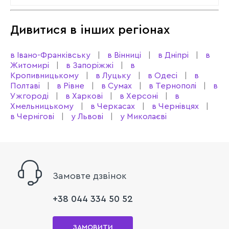
Дивитися в інших регіонах
в Івано-Франківську
в Вінниці
в Дніпрі
в
Житомирі
в Запоріжжі
в
Кропивницькому
в Луцьку
в Одесі
в
Полтаві
в Рівне
в Сумах
в Тернополі
в
Ужгороді
в Харкові
в Херсоні
в
Хмельницькому
в Черкасах
в Чернівцях
в Чернігові
у Львові
у Миколаєві
Замовте дзвінок
+38 044 334 50 52
ЗАМОВИТИ