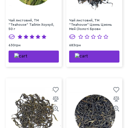
Чай листовий, ТМ
Чай листовий, ТМ
"Teahouse" Тайпін Хоукуй,
"Teahouse" Цзинь Цзюнь
50 г
Мей (Золоті Брови
Шоколад), 50 г
630грн
683грн