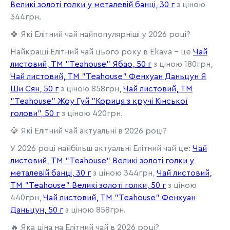
Великі золоті голки у металевій банці, 30 г
з ціною
344грн.
🍀 Які Елітний чай найпопулярніші у 2026 році?
Найкращі Елітний чай цього року в Ekava - це
Чай
листовий, ТМ "Teahouse" Ябао, 50 г
з ціною 180грн,
Чай листовий, ТМ "Teahouse" Фенхуан Даньцун Я
Ши Сян, 50 г
з ціною 858грн,
Чай листовий, ТМ
"Teahouse" Жоу Гуй "Кориця з кручі Кінської
голови", 50 г
з ціною 420грн.
💎 Які Елітний чай актуальні в 2026 році?
У 2026 році найбільш актуальні Елітний чай це:
Чай
листовий, ТМ "Teahouse" Великі золоті голки у
металевій банці, 30 г
з ціною 344грн,
Чай листовий,
ТМ "Teahouse" Великі золоті голки, 50 г
з ціною
440грн,
Чай листовий, ТМ "Teahouse" Фенхуан
Даньцун, 50 г
з ціною 858грн.
🔥 Яка ціна на Елітний чай в 2026 році?