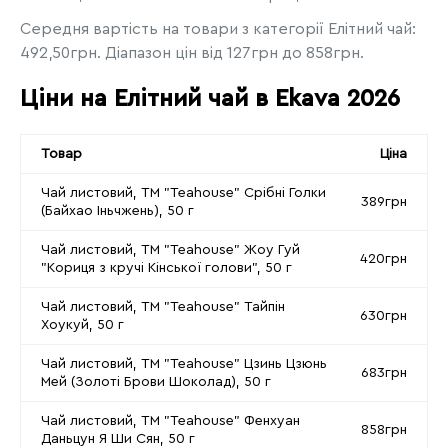
Середня вартість на товари з категорії Елітний чай:
492,50грн. Діапазон цін від 127грн до 858грн.
Ціни на Елітний чай в Ekava 2026
Товар
Ціна
Чай листовий, ТМ "Teahouse" Срібні Голки
389грн
(Байхао Іньчжень), 50 г
Чай листовий, ТМ "Teahouse" Жоу Гуй
420грн
"Кориця з кручі Кінської голови", 50 г
Чай листовий, ТМ "Teahouse" Тайпін
630грн
Хоукуй, 50 г
Чай листовий, ТМ "Teahouse" Цзинь Цзюнь
683грн
Мей (Золоті Брови Шоколад), 50 г
Чай листовий, ТМ "Teahouse" Фенхуан
858грн
Даньцун Я Ши Сян, 50 г