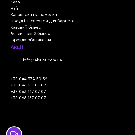
Кава
Чай
Кавоварки і кавомолки
Посуд і аксесуари для бариста
Кавовий бізнес
Вендинговий бізнес
Оренда обладнання
Акції
Львів, вул. Зелена, 301
Email:
info@ekava.com.ua
Skype: www.ekava.com.ua
+38 044 334 50 52
+38 096 167 07 07
+38 063 167 07 07
+38 066 167 07 07
Час роботи:
ПН - ПТ: 09:30 - 18:00
СБ - НД: вихідний