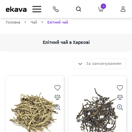
0
Головна
Чай
Елітний чай
Елітний чай в Харкові
За замовчуванням
info@ekava.com.ua