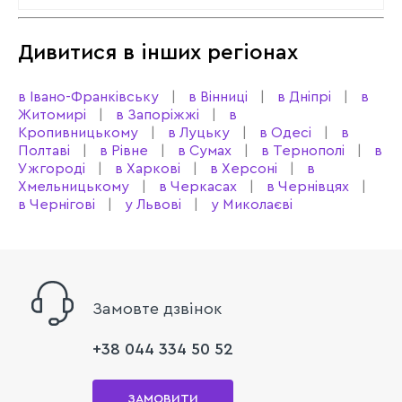
Дивитися в інших регіонах
в Івано-Франківську
в Вінниці
в Дніпрі
в
Житомирі
в Запоріжжі
в
Кропивницькому
в Луцьку
в Одесі
в
Полтаві
в Рівне
в Сумах
в Тернополі
в
Ужгороді
в Харкові
в Херсоні
в
Хмельницькому
в Черкасах
в Чернівцях
в Чернігові
у Львові
у Миколаєві
Замовте дзвінок
+38 044 334 50 52
ЗАМОВИТИ