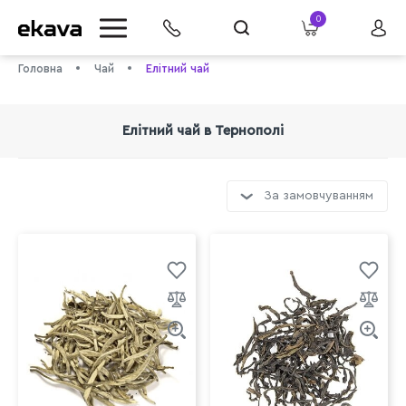
0
Головна
Чай
Елітний чай
Елітний чай в Тернополі
За замовчуванням
info@ekava.com.ua