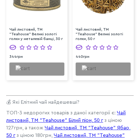
Чай листовий, ТМ
Чай листовий, ТМ
"Teahouse" Великі золоті
"Teahouse" Великі золоті
голки у металевій банці, 30 г
голки, 50 г
344грн
440грн
💰 Які Елітний чай найдешевші?
ТОП-3 недорогих товарів з даної категорії є:
Чай
листовий, ТМ "Teahouse" Білий піон, 50 г
з ціною
127грн, а також
Чай листовий, ТМ "Teahouse" Ябао,
50 г
з ціною 180грн,
Чай листовий, ТМ "Teahouse"