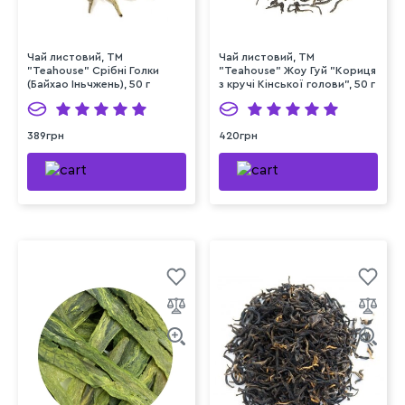
Чай листовий, ТМ
Чай листовий, ТМ
"Teahouse" Срібні Голки
"Teahouse" Жоу Гуй "Кориця
(Байхао Іньчжень), 50 г
з кручі Кінської голови", 50 г
389грн
420грн