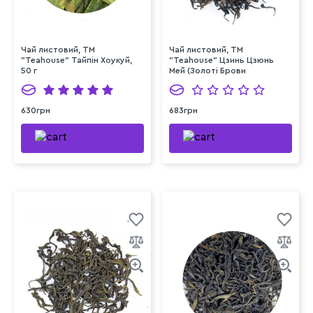
Чай листовий, ТМ
Чай листовий, ТМ
"Teahouse" Тайпін Хоукуй,
"Teahouse" Цзинь Цзюнь
50 г
Мей (Золоті Брови
Шоколад), 50 г
630грн
683грн