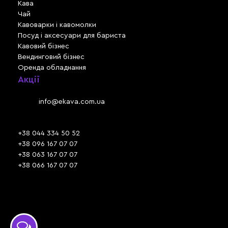
Кава
Чай
Кавоварки і кавомолки
Посуд і аксесуари для бариста
Кавовий бізнес
Вендинговий бізнес
Оренда обладнання
Акції
Львів, вул. Зелена, 301
Email:
info@ekava.com.ua
Skype: www.ekava.com.ua
+38 044 334 50 52
+38 096 167 07 07
+38 063 167 07 07
+38 066 167 07 07
Час роботи:
ПН - ПТ: 09:30 - 18:00
СБ - НД: вихідний