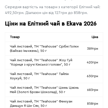
Середня вартість на товари з категорії Елітний чай:
492,50грн. Діапазон цін від 127грн до 858грн.
Ціни на Елітний чай в Ekava 2026
Товар
Ціна
Чай листовий, ТМ "Teahouse" Срібні Голки
389грн
(Байхао Іньчжень), 50 г
Чай листовий, ТМ "Teahouse" Жоу Гуй
420грн
"Кориця з кручі Кінської голови", 50 г
Чай листовий, ТМ "Teahouse" Тайпін
630грн
Хоукуй, 50 г
Чай листовий, ТМ "Teahouse" Цзинь Цзюнь
683грн
Мей (Золоті Брови Шоколад), 50 г
Чай листовий, ТМ "Teahouse" Фенхуан
858грн
Даньцун Я Ши Сян, 50 г