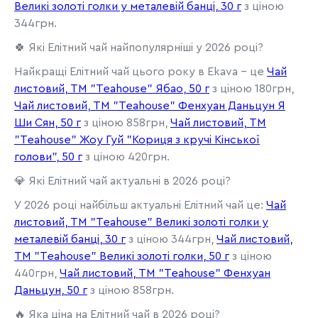
Великі золоті голки у металевій банці, 30 г
з ціною
344грн.
🍀 Які Елітний чай найпопулярніші у 2026 році?
Найкращі Елітний чай цього року в Ekava - це
Чай
листовий, ТМ "Teahouse" Ябао, 50 г
з ціною 180грн,
Чай листовий, ТМ "Teahouse" Фенхуан Даньцун Я
Ши Сян, 50 г
з ціною 858грн,
Чай листовий, ТМ
"Teahouse" Жоу Гуй "Кориця з кручі Кінської
голови", 50 г
з ціною 420грн.
💎 Які Елітний чай актуальні в 2026 році?
У 2026 році найбільш актуальні Елітний чай це:
Чай
листовий, ТМ "Teahouse" Великі золоті голки у
металевій банці, 30 г
з ціною 344грн,
Чай листовий,
ТМ "Teahouse" Великі золоті голки, 50 г
з ціною
440грн,
Чай листовий, ТМ "Teahouse" Фенхуан
Даньцун, 50 г
з ціною 858грн.
🔥 Яка ціна на Елітний чай в 2026 році?