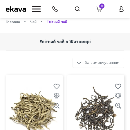
0
Головна
Чай
Елітний чай
Елітний чай в Житомирі
За замовчуванням
info@ekava.com.ua