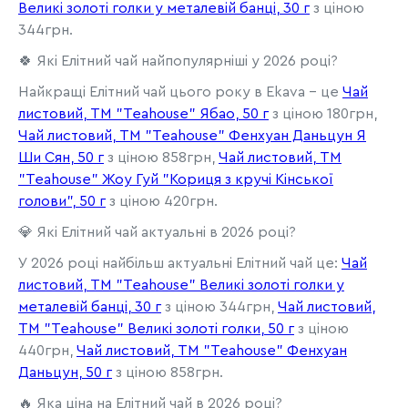
Великі золоті голки у металевій банці, 30 г
з ціною
344грн.
🍀 Які Елітний чай найпопулярніші у 2026 році?
Найкращі Елітний чай цього року в Ekava - це
Чай
листовий, ТМ "Teahouse" Ябао, 50 г
з ціною 180грн,
Чай листовий, ТМ "Teahouse" Фенхуан Даньцун Я
Ши Сян, 50 г
з ціною 858грн,
Чай листовий, ТМ
"Teahouse" Жоу Гуй "Кориця з кручі Кінської
голови", 50 г
з ціною 420грн.
💎 Які Елітний чай актуальні в 2026 році?
У 2026 році найбільш актуальні Елітний чай це:
Чай
листовий, ТМ "Teahouse" Великі золоті голки у
металевій банці, 30 г
з ціною 344грн,
Чай листовий,
ТМ "Teahouse" Великі золоті голки, 50 г
з ціною
440грн,
Чай листовий, ТМ "Teahouse" Фенхуан
Даньцун, 50 г
з ціною 858грн.
🔥 Яка ціна на Елітний чай в 2026 році?