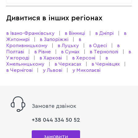
Дивитися в інших регіонах
в Івано-Франківську
в Вінниці
в Дніпрі
в
Житомирі
в Запоріжжі
в
Кропивницькому
в Луцьку
в Одесі
в
Полтаві
в Рівне
в Сумах
в Тернополі
в
Ужгороді
в Харкові
в Херсоні
в
Хмельницькому
в Черкасах
в Чернівцях
в Чернігові
у Львові
у Миколаєві
Замовте дзвінок
+38 044 334 50 52
ЗАМОВИТИ