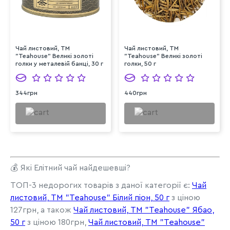
Чай листовий, ТМ
Чай листовий, ТМ
"Teahouse" Великі золоті
"Teahouse" Великі золоті
голки у металевій банці, 30 г
голки, 50 г
344грн
440грн
💰 Які Елітний чай найдешевші?
ТОП-3 недорогих товарів з даної категорії є:
Чай
листовий, ТМ "Teahouse" Білий піон, 50 г
з ціною
127грн, а також
Чай листовий, ТМ "Teahouse" Ябао,
50 г
з ціною 180грн,
Чай листовий, ТМ "Teahouse"