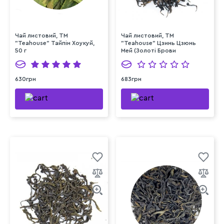
Чай листовий, ТМ
Чай листовий, ТМ
"Teahouse" Тайпін Хоукуй,
"Teahouse" Цзинь Цзюнь
50 г
Мей (Золоті Брови
Шоколад), 50 г
630грн
683грн