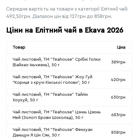
Середня вартість на товари з категорії Елітний чай:
492,50грн. Діапазон цін від 127грн до 858грн.
Ціни на Елітний чай в Ekava 2026
Товар
Ціна
Чай листовий, ТМ "Teahouse" Срібні Голки
389грн
(Байхао Іньчжень), 50 г
Чай листовий, ТМ "Teahouse" Жоу Гуй
420грн
"Кориця з кручі Кінської голови", 50 г
Чай листовий, ТМ "Teahouse" Тайпін
630грн
Хоукуй, 50 г
Чай листовий, ТМ "Teahouse" Цзинь Цзюнь
683грн
Мей (Золоті Брови Шоколад), 50 г
Чай листовий, ТМ "Teahouse" Фенхуан
858грн
Даньцун Я Ши Сян, 50 г