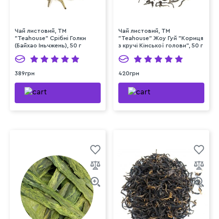
Чай листовий, ТМ
Чай листовий, ТМ
"Teahouse" Срібні Голки
"Teahouse" Жоу Гуй "Кориця
(Байхао Іньчжень), 50 г
з кручі Кінської голови", 50 г
389грн
420грн