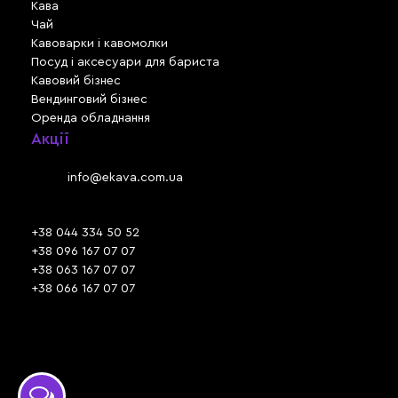
Кава
Чай
Кавоварки і кавомолки
Посуд і аксесуари для бариста
Кавовий бізнес
Вендинговий бізнес
Оренда обладнання
Акції
Львів, вул. Зелена, 301
Email:
info@ekava.com.ua
Skype: www.ekava.com.ua
+38 044 334 50 52
+38 096 167 07 07
+38 063 167 07 07
+38 066 167 07 07
Час роботи:
ПН - ПТ: 09:30 - 18:00
СБ - НД: вихідний