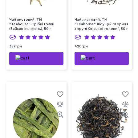
Чай листовий, ТМ
Чай листовий, ТМ
"Teahouse" Срібні Голки
"Teahouse" Жоу Гуй "Кориця
(Байхао Іньчжень), 50 г
з кручі Кінської голови", 50 г
389грн
420грн