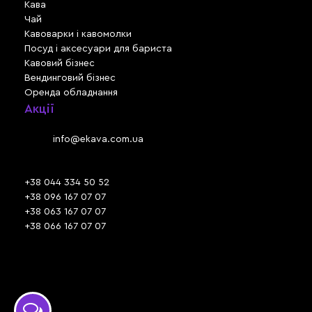
Кава
Чай
Кавоварки і кавомолки
Посуд і аксесуари для бариста
Кавовий бізнес
Вендинговий бізнес
Оренда обладнання
Акції
Львів, вул. Зелена, 301
Email:
info@ekava.com.ua
Skype: www.ekava.com.ua
+38 044 334 50 52
+38 096 167 07 07
+38 063 167 07 07
+38 066 167 07 07
Час роботи:
ПН - ПТ: 09:30 - 18:00
СБ - НД: вихідний