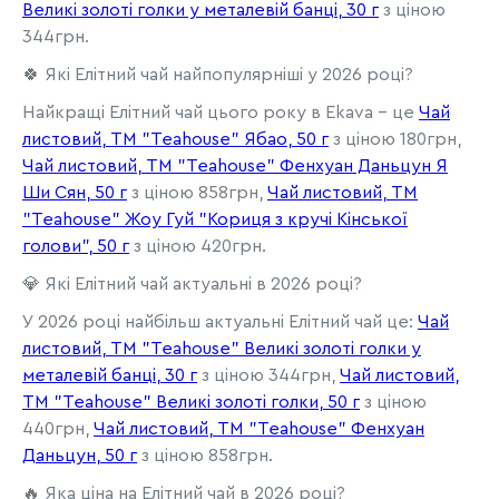
Великі золоті голки у металевій банці, 30 г
з ціною
344грн.
🍀 Які Елітний чай найпопулярніші у 2026 році?
Найкращі Елітний чай цього року в Ekava - це
Чай
листовий, ТМ "Teahouse" Ябао, 50 г
з ціною 180грн,
Чай листовий, ТМ "Teahouse" Фенхуан Даньцун Я
Ши Сян, 50 г
з ціною 858грн,
Чай листовий, ТМ
"Teahouse" Жоу Гуй "Кориця з кручі Кінської
голови", 50 г
з ціною 420грн.
💎 Які Елітний чай актуальні в 2026 році?
У 2026 році найбільш актуальні Елітний чай це:
Чай
листовий, ТМ "Teahouse" Великі золоті голки у
металевій банці, 30 г
з ціною 344грн,
Чай листовий,
ТМ "Teahouse" Великі золоті голки, 50 г
з ціною
440грн,
Чай листовий, ТМ "Teahouse" Фенхуан
Даньцун, 50 г
з ціною 858грн.
🔥 Яка ціна на Елітний чай в 2026 році?