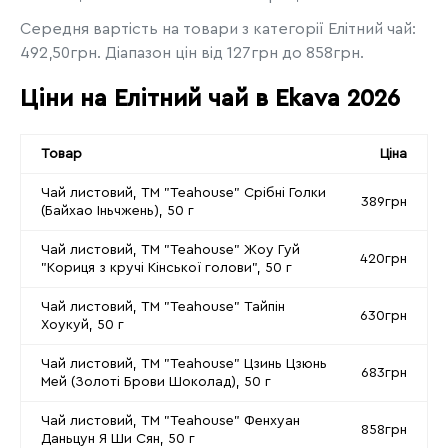
Середня вартість на товари з категорії Елітний чай:
492,50грн. Діапазон цін від 127грн до 858грн.
Ціни на Елітний чай в Ekava 2026
Товар
Ціна
Чай листовий, ТМ "Teahouse" Срібні Голки
389грн
(Байхао Іньчжень), 50 г
Чай листовий, ТМ "Teahouse" Жоу Гуй
420грн
"Кориця з кручі Кінської голови", 50 г
Чай листовий, ТМ "Teahouse" Тайпін
630грн
Хоукуй, 50 г
Чай листовий, ТМ "Teahouse" Цзинь Цзюнь
683грн
Мей (Золоті Брови Шоколад), 50 г
Чай листовий, ТМ "Teahouse" Фенхуан
858грн
Даньцун Я Ши Сян, 50 г