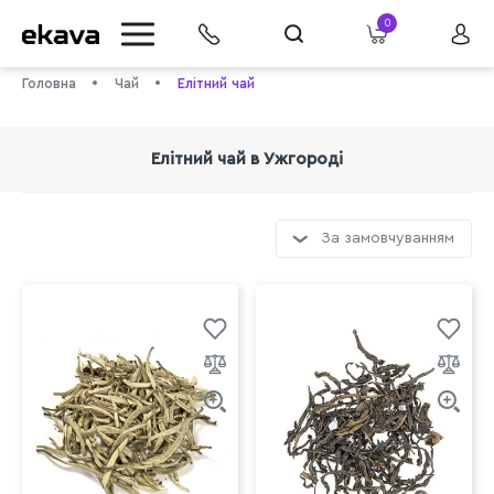
0
Головна
Чай
Елітний чай
Елітний чай в Ужгороді
За замовчуванням
info@ekava.com.ua