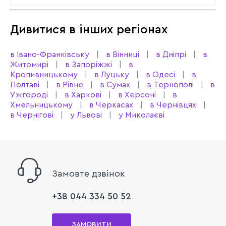
Дивитися в інших регіонах
в Івано-Франківську
в Вінниці
в Дніпрі
в
Житомирі
в Запоріжжі
в
Кропивницькому
в Луцьку
в Одесі
в
Полтаві
в Рівне
в Сумах
в Тернополі
в
Ужгороді
в Харкові
в Херсоні
в
Хмельницькому
в Черкасах
в Чернівцях
в Чернігові
у Львові
у Миколаєві
Замовте дзвінок
+38 044 334 50 52
ЗАМОВИТИ