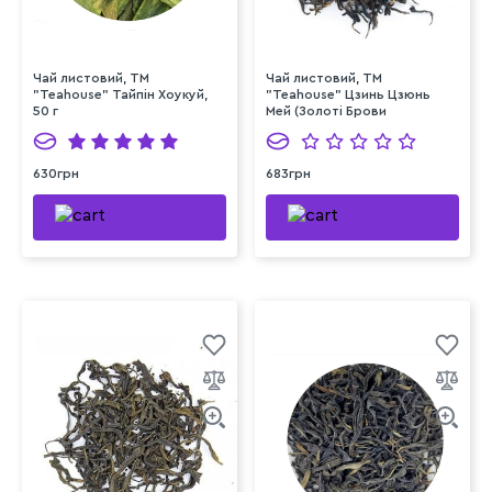
Чай листовий, ТМ
Чай листовий, ТМ
"Teahouse" Тайпін Хоукуй,
"Teahouse" Цзинь Цзюнь
50 г
Мей (Золоті Брови
Шоколад), 50 г
630грн
683грн