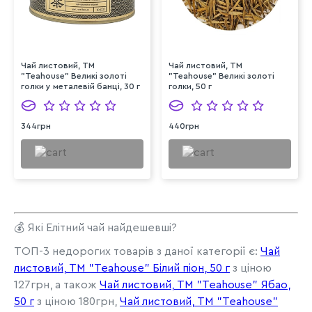
Чай листовий, ТМ
Чай листовий, ТМ
"Teahouse" Великі золоті
"Teahouse" Великі золоті
голки у металевій банці, 30 г
голки, 50 г
344грн
440грн
💰 Які Елітний чай найдешевші?
ТОП-3 недорогих товарів з даної категорії є:
Чай
листовий, ТМ "Teahouse" Білий піон, 50 г
з ціною
127грн, а також
Чай листовий, ТМ "Teahouse" Ябао,
50 г
з ціною 180грн,
Чай листовий, ТМ "Teahouse"