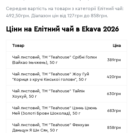
Середня вартість на товари з категорії Елітний чай:
492,50грн. Діапазон цін від 127грн до 858грн.
Ціни на Елітний чай в Ekava 2026
Товар
Ціна
Чай листовий, ТМ "Teahouse" Срібні Голки
389грн
(Байхао Іньчжень), 50 г
Чай листовий, ТМ "Teahouse" Жоу Гуй
420грн
"Кориця з кручі Кінської голови", 50 г
Чай листовий, ТМ "Teahouse" Тайпін
630грн
Хоукуй, 50 г
Чай листовий, ТМ "Teahouse" Цзинь Цзюнь
683грн
Мей (Золоті Брови Шоколад), 50 г
Чай листовий, ТМ "Teahouse" Фенхуан
858грн
Даньцун Я Ши Сян, 50 г