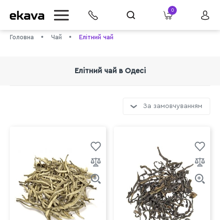
0
Головна
Чай
Елітний чай
Елітний чай в Одесі
За замовчуванням
info@ekava.com.ua