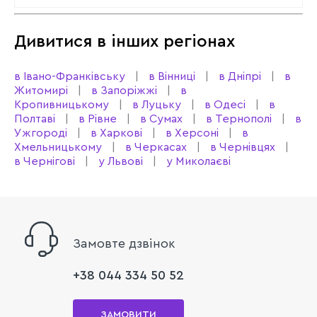
Дивитися в інших регіонах
в Івано-Франківську
в Вінниці
в Дніпрі
в
Житомирі
в Запоріжжі
в
Кропивницькому
в Луцьку
в Одесі
в
Полтаві
в Рівне
в Сумах
в Тернополі
в
Ужгороді
в Харкові
в Херсоні
в
Хмельницькому
в Черкасах
в Чернівцях
в Чернігові
у Львові
у Миколаєві
Замовте дзвінок
+38 044 334 50 52
ЗАМОВИТИ