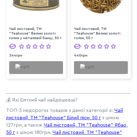
Чай листовий, ТМ
Чай листовий, ТМ
"Teahouse" Великі золоті
"Teahouse" Великі золоті
голки у металевій банці, 30 г
голки, 50 г
344грн
440грн
💰 Які Елітний чай найдешевші?
ТОП-3 недорогих товарів з даної категорії є:
Чай
листовий, ТМ "Teahouse" Білий піон, 50 г
з ціною
127грн, а також
Чай листовий, ТМ "Teahouse" Ябао,
50 г
з ціною 180грн,
Чай листовий, ТМ "Teahouse"