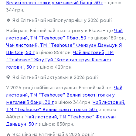
Великі золоті голки у металевій банці, 30 г
з ціною
344грн.
🍀 Які Елітний чай найпопулярніші у 2026 році?
Найкращі Елітний чай цього року в Ekava - це
Чай
листовий, ТМ "Teahouse" Ябао, 50 г
з ціною 180грн,
Чай листовий, ТМ "Teahouse" Фенхуан Даньцун Я
Ши Сян, 50 г
з ціною 858грн,
Чай листовий, ТМ
"Teahouse" Жоу Гуй "Кориця з кручі Кінської
голови", 50 г
з ціною 420грн.
💎 Які Елітний чай актуальні в 2026 році?
У 2026 році найбільш актуальні Елітний чай це:
Чай
листовий, ТМ "Teahouse" Великі золоті голки у
металевій банці, 30 г
з ціною 344грн,
Чай листовий,
ТМ "Teahouse" Великі золоті голки, 50 г
з ціною
440грн,
Чай листовий, ТМ "Teahouse" Фенхуан
Даньцун, 50 г
з ціною 858грн.
🔥 Яка ціна на Елітний чай в 2026 році?