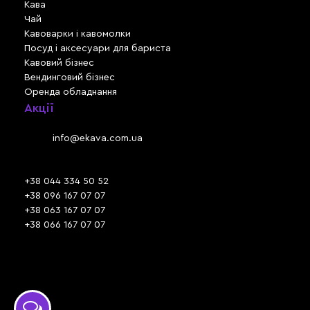
Кава
Чай
Кавоварки і кавомолки
Посуд і аксесуари для бариста
Кавовий бізнес
Вендинговий бізнес
Оренда обладнання
Акції
Львів, вул. Зелена, 301
Email:
info@ekava.com.ua
Skype: www.ekava.com.ua
+38 044 334 50 52
+38 096 167 07 07
+38 063 167 07 07
+38 066 167 07 07
Час роботи:
ПН - ПТ: 09:30 - 18:00
СБ - НД: вихідний