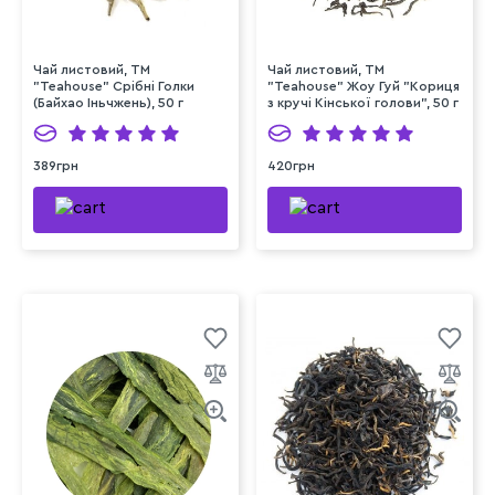
Чай листовий, ТМ
Чай листовий, ТМ
"Teahouse" Срібні Голки
"Teahouse" Жоу Гуй "Кориця
(Байхао Іньчжень), 50 г
з кручі Кінської голови", 50 г
389грн
420грн