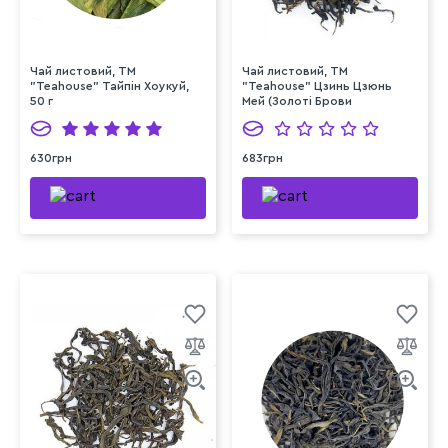
Чай листовий, ТМ
Чай листовий, ТМ
"Teahouse" Тайпін Хоукуй,
"Teahouse" Цзинь Цзюнь
50 г
Мей (Золоті Брови
Шоколад), 50 г
630грн
683грн