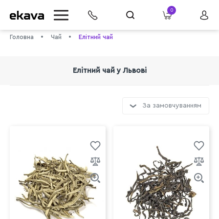
0
Головна
Чай
Елітний чай
Елітний чай у Львові
За замовчуванням
info@ekava.com.ua