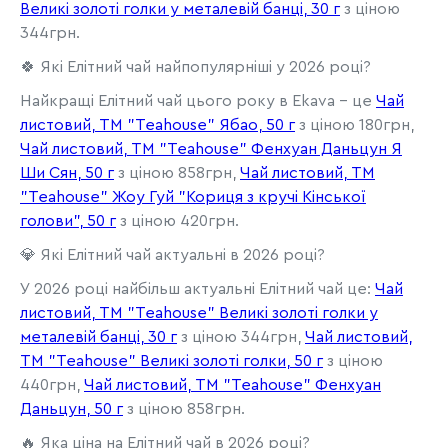
Великі золоті голки у металевій банці, 30 г
з ціною
344грн.
🍀 Які Елітний чай найпопулярніші у 2026 році?
Найкращі Елітний чай цього року в Ekava - це
Чай
листовий, ТМ "Teahouse" Ябао, 50 г
з ціною 180грн,
Чай листовий, ТМ "Teahouse" Фенхуан Даньцун Я
Ши Сян, 50 г
з ціною 858грн,
Чай листовий, ТМ
"Teahouse" Жоу Гуй "Кориця з кручі Кінської
голови", 50 г
з ціною 420грн.
💎 Які Елітний чай актуальні в 2026 році?
У 2026 році найбільш актуальні Елітний чай це:
Чай
листовий, ТМ "Teahouse" Великі золоті голки у
металевій банці, 30 г
з ціною 344грн,
Чай листовий,
ТМ "Teahouse" Великі золоті голки, 50 г
з ціною
440грн,
Чай листовий, ТМ "Teahouse" Фенхуан
Даньцун, 50 г
з ціною 858грн.
🔥 Яка ціна на Елітний чай в 2026 році?