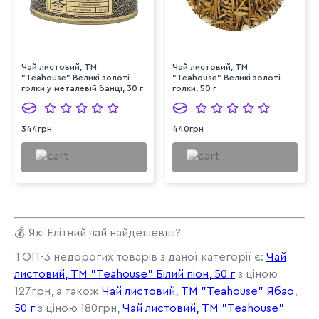
Чай листовий, ТМ
Чай листовий, ТМ
"Teahouse" Великі золоті
"Teahouse" Великі золоті
голки у металевій банці, 30 г
голки, 50 г
344грн
440грн
💰 Які Елітний чай найдешевші?
ТОП-3 недорогих товарів з даної категорії є:
Чай
листовий, ТМ "Teahouse" Білий піон, 50 г
з ціною
127грн, а також
Чай листовий, ТМ "Teahouse" Ябао,
50 г
з ціною 180грн,
Чай листовий, ТМ "Teahouse"