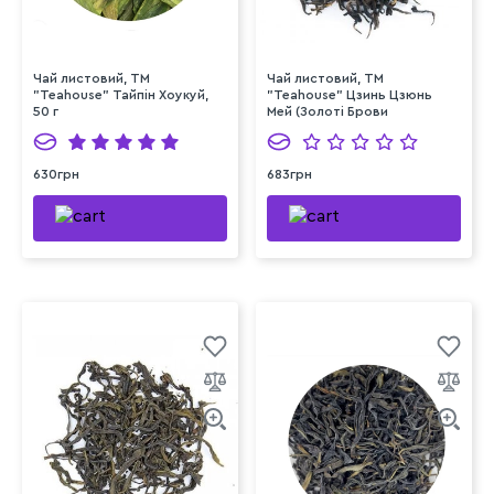
Чай листовий, ТМ
Чай листовий, ТМ
"Teahouse" Тайпін Хоукуй,
"Teahouse" Цзинь Цзюнь
50 г
Мей (Золоті Брови
Шоколад), 50 г
630грн
683грн