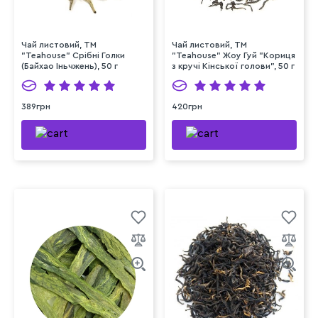
Чай листовий, ТМ
Чай листовий, ТМ
"Teahouse" Срібні Голки
"Teahouse" Жоу Гуй "Кориця
(Байхао Іньчжень), 50 г
з кручі Кінської голови", 50 г
389грн
420грн