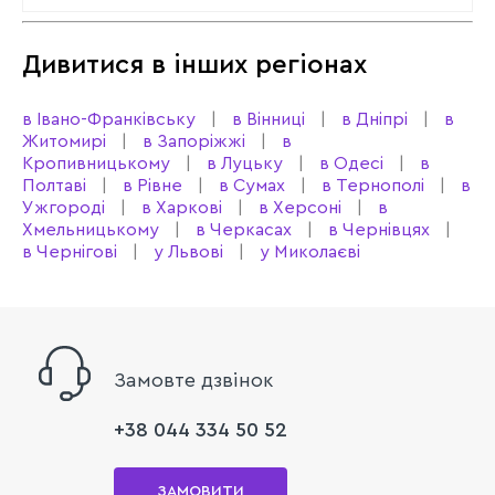
Дивитися в інших регіонах
в Івано-Франківську
в Вінниці
в Дніпрі
в
Житомирі
в Запоріжжі
в
Кропивницькому
в Луцьку
в Одесі
в
Полтаві
в Рівне
в Сумах
в Тернополі
в
Ужгороді
в Харкові
в Херсоні
в
Хмельницькому
в Черкасах
в Чернівцях
в Чернігові
у Львові
у Миколаєві
Замовте дзвінок
+38 044 334 50 52
ЗАМОВИТИ