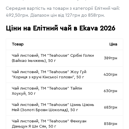
Середня вартість на товари з категорії Елітний чай:
492,50грн. Діапазон цін від 127грн до 858грн.
Ціни на Елітний чай в Ekava 2026
Товар
Ціна
Чай листовий, ТМ "Teahouse" Срібні Голки
389грн
(Байхао Іньчжень), 50 г
Чай листовий, ТМ "Teahouse" Жоу Гуй
420грн
"Кориця з кручі Кінської голови", 50 г
Чай листовий, ТМ "Teahouse" Тайпін
630грн
Хоукуй, 50 г
Чай листовий, ТМ "Teahouse" Цзинь Цзюнь
683грн
Мей (Золоті Брови Шоколад), 50 г
Чай листовий, ТМ "Teahouse" Фенхуан
858грн
Даньцун Я Ши Сян, 50 г