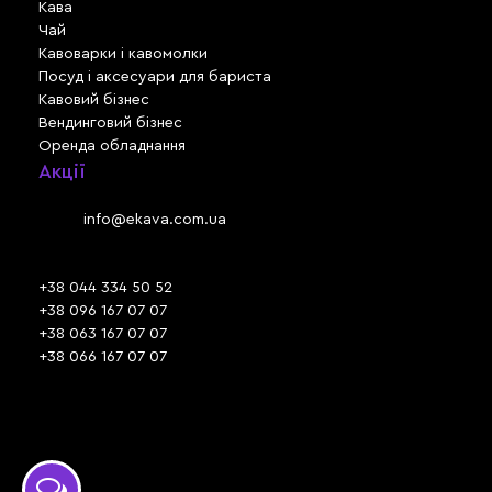
Кава
Чай
Кавоварки і кавомолки
Посуд і аксесуари для бариста
Кавовий бізнес
Вендинговий бізнес
Оренда обладнання
Акції
Львів, вул. Зелена, 301
Email:
info@ekava.com.ua
Skype: www.ekava.com.ua
+38 044 334 50 52
+38 096 167 07 07
+38 063 167 07 07
+38 066 167 07 07
Час роботи:
ПН - ПТ: 09:30 - 18:00
СБ - НД: вихідний