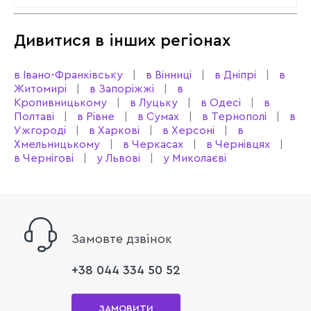
Дивитися в інших регіонах
в Івано-Франківську
в Вінниці
в Дніпрі
в
Житомирі
в Запоріжжі
в
Кропивницькому
в Луцьку
в Одесі
в
Полтаві
в Рівне
в Сумах
в Тернополі
в
Ужгороді
в Харкові
в Херсоні
в
Хмельницькому
в Черкасах
в Чернівцях
в Чернігові
у Львові
у Миколаєві
Замовте дзвінок
+38 044 334 50 52
ЗАМОВИТИ