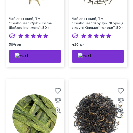
Чай листовий, ТМ
Чай листовий, ТМ
"Teahouse" Срібні Голки
"Teahouse" Жоу Гуй "Кориця
(Байхао Іньчжень), 50 г
з кручі Кінської голови", 50 г
389грн
420грн