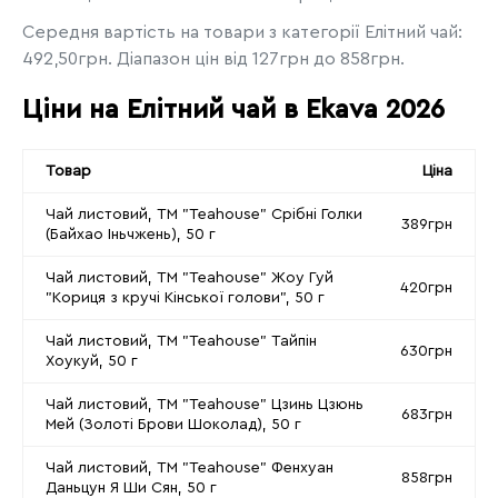
Середня вартість на товари з категорії Елітний чай:
492,50грн. Діапазон цін від 127грн до 858грн.
Ціни на Елітний чай в Ekava 2026
Товар
Ціна
Чай листовий, ТМ "Teahouse" Срібні Голки
389грн
(Байхао Іньчжень), 50 г
Чай листовий, ТМ "Teahouse" Жоу Гуй
420грн
"Кориця з кручі Кінської голови", 50 г
Чай листовий, ТМ "Teahouse" Тайпін
630грн
Хоукуй, 50 г
Чай листовий, ТМ "Teahouse" Цзинь Цзюнь
683грн
Мей (Золоті Брови Шоколад), 50 г
Чай листовий, ТМ "Teahouse" Фенхуан
858грн
Даньцун Я Ши Сян, 50 г