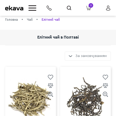
0
Головна
Чай
Елітний чай
Елітний чай в Полтаві
За замовчуванням
info@ekava.com.ua