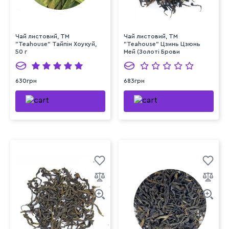
Чай листовий, ТМ
Чай листовий, ТМ
"Teahouse" Тайпін Хоукуй,
"Teahouse" Цзинь Цзюнь
50 г
Мей (Золоті Брови
Шоколад), 50 г
630грн
683грн