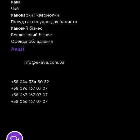
Кава
Чай
Кавоварки і кавомолки
Посуд і аксесуари для бариста
Кавовий бізнес
Вендинговий бізнес
Оренда обладнання
Акції
Львів, вул. Зелена, 301
Email:
info@ekava.com.ua
Skype: www.ekava.com.ua
+38 044 334 50 52
+38 096 167 07 07
+38 063 167 07 07
+38 066 167 07 07
Час роботи:
ПН - ПТ: 09:30 - 18:00
СБ - НД: вихідний