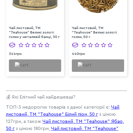
Чай листовий, ТМ
Чай листовий, ТМ
"Teahouse" Великі золоті
"Teahouse" Великі золоті
голки у металевій банці, 30 г
голки, 50 г
344грн
440грн
💰 Які Елітний чай найдешевші?
ТОП-3 недорогих товарів з даної категорії є:
Чай
листовий, ТМ "Teahouse" Білий піон, 50 г
з ціною
127грн, а також
Чай листовий, ТМ "Teahouse" Ябао,
50 г
з ціною 180грн,
Чай листовий, ТМ "Teahouse"