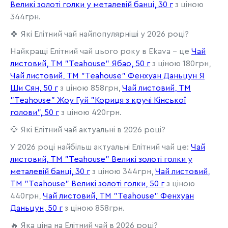
Великі золоті голки у металевій банці, 30 г
з ціною
344грн.
🍀 Які Елітний чай найпопулярніші у 2026 році?
Найкращі Елітний чай цього року в Ekava - це
Чай
листовий, ТМ "Teahouse" Ябао, 50 г
з ціною 180грн,
Чай листовий, ТМ "Teahouse" Фенхуан Даньцун Я
Ши Сян, 50 г
з ціною 858грн,
Чай листовий, ТМ
"Teahouse" Жоу Гуй "Кориця з кручі Кінської
голови", 50 г
з ціною 420грн.
💎 Які Елітний чай актуальні в 2026 році?
У 2026 році найбільш актуальні Елітний чай це:
Чай
листовий, ТМ "Teahouse" Великі золоті голки у
металевій банці, 30 г
з ціною 344грн,
Чай листовий,
ТМ "Teahouse" Великі золоті голки, 50 г
з ціною
440грн,
Чай листовий, ТМ "Teahouse" Фенхуан
Даньцун, 50 г
з ціною 858грн.
🔥 Яка ціна на Елітний чай в 2026 році?