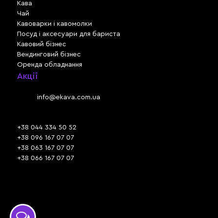
Кава
Чай
Кавоварки і кавомолки
Посуд і аксесуари для бариста
Кавовий бізнес
Вендинговий бізнес
Оренда обладнання
Акції
Львів, вул. Зелена, 301
Email:
info@ekava.com.ua
Skype: www.ekava.com.ua
+38 044 334 50 52
+38 096 167 07 07
+38 063 167 07 07
+38 066 167 07 07
Час роботи:
ПН - ПТ: 09:30 - 18:00
СБ - НД: вихідний