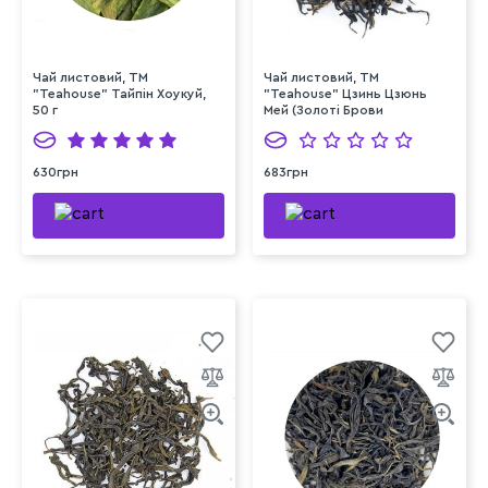
Чай листовий, ТМ
Чай листовий, ТМ
"Teahouse" Тайпін Хоукуй,
"Teahouse" Цзинь Цзюнь
50 г
Мей (Золоті Брови
Шоколад), 50 г
630грн
683грн