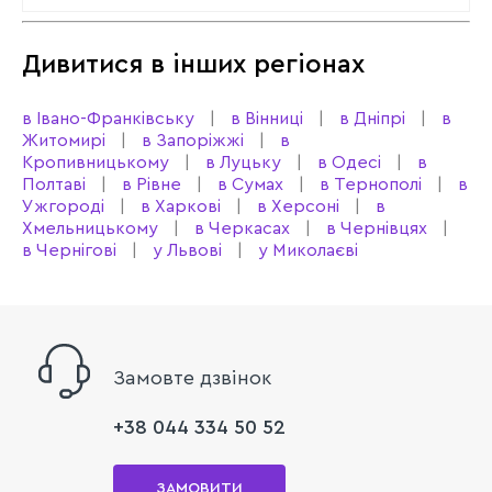
Дивитися в інших регіонах
в Івано-Франківську
в Вінниці
в Дніпрі
в
Житомирі
в Запоріжжі
в
Кропивницькому
в Луцьку
в Одесі
в
Полтаві
в Рівне
в Сумах
в Тернополі
в
Ужгороді
в Харкові
в Херсоні
в
Хмельницькому
в Черкасах
в Чернівцях
в Чернігові
у Львові
у Миколаєві
Замовте дзвінок
+38 044 334 50 52
ЗАМОВИТИ