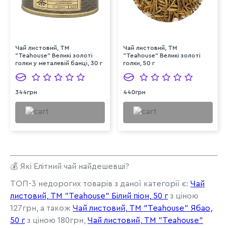
Чай листовий, ТМ
Чай листовий, ТМ
"Teahouse" Великі золоті
"Teahouse" Великі золоті
голки у металевій банці, 30 г
голки, 50 г
344грн
440грн
💰 Які Елітний чай найдешевші?
ТОП-3 недорогих товарів з даної категорії є:
Чай
листовий, ТМ "Teahouse" Білий піон, 50 г
з ціною
127грн, а також
Чай листовий, ТМ "Teahouse" Ябао,
50 г
з ціною 180грн,
Чай листовий, ТМ "Teahouse"