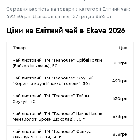
Середня вартість на товари з категорії Елітний чай:
492,50грн. Діапазон цін від 127грн до 858грн.
Ціни на Елітний чай в Ekava 2026
Товар
Ціна
Чай листовий, ТМ "Teahouse" Срібні Голки
389грн
(Байхао Іньчжень), 50 г
Чай листовий, ТМ "Teahouse" Жоу Гуй
420грн
"Кориця з кручі Кінської голови", 50 г
Чай листовий, ТМ "Teahouse" Тайпін
630грн
Хоукуй, 50 г
Чай листовий, ТМ "Teahouse" Цзинь Цзюнь
683грн
Мей (Золоті Брови Шоколад), 50 г
Чай листовий, ТМ "Teahouse" Фенхуан
858грн
Даньцун Я Ши Сян, 50 г