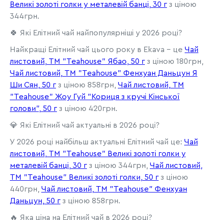
Великі золоті голки у металевій банці, 30 г
з ціною
344грн.
🍀 Які Елітний чай найпопулярніші у 2026 році?
Найкращі Елітний чай цього року в Ekava - це
Чай
листовий, ТМ "Teahouse" Ябао, 50 г
з ціною 180грн,
Чай листовий, ТМ "Teahouse" Фенхуан Даньцун Я
Ши Сян, 50 г
з ціною 858грн,
Чай листовий, ТМ
"Teahouse" Жоу Гуй "Кориця з кручі Кінської
голови", 50 г
з ціною 420грн.
💎 Які Елітний чай актуальні в 2026 році?
У 2026 році найбільш актуальні Елітний чай це:
Чай
листовий, ТМ "Teahouse" Великі золоті голки у
металевій банці, 30 г
з ціною 344грн,
Чай листовий,
ТМ "Teahouse" Великі золоті голки, 50 г
з ціною
440грн,
Чай листовий, ТМ "Teahouse" Фенхуан
Даньцун, 50 г
з ціною 858грн.
🔥 Яка ціна на Елітний чай в 2026 році?