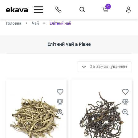
0
Головна
Чай
Елітний чай
Елітний чай в Рівне
За замовчуванням
info@ekava.com.ua