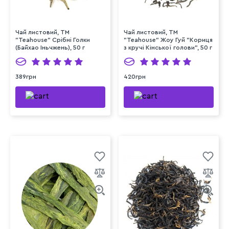
Чай листовий, ТМ
Чай листовий, ТМ
"Teahouse" Срібні Голки
"Teahouse" Жоу Гуй "Кориця
(Байхао Іньчжень), 50 г
з кручі Кінської голови", 50 г
389грн
420грн