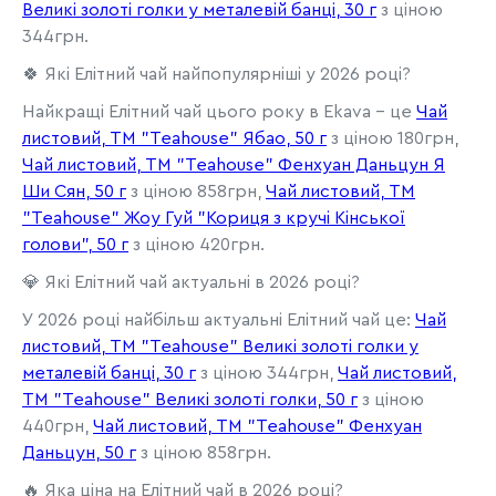
Великі золоті голки у металевій банці, 30 г
з ціною
344грн.
🍀 Які Елітний чай найпопулярніші у 2026 році?
Найкращі Елітний чай цього року в Ekava - це
Чай
листовий, ТМ "Teahouse" Ябао, 50 г
з ціною 180грн,
Чай листовий, ТМ "Teahouse" Фенхуан Даньцун Я
Ши Сян, 50 г
з ціною 858грн,
Чай листовий, ТМ
"Teahouse" Жоу Гуй "Кориця з кручі Кінської
голови", 50 г
з ціною 420грн.
💎 Які Елітний чай актуальні в 2026 році?
У 2026 році найбільш актуальні Елітний чай це:
Чай
листовий, ТМ "Teahouse" Великі золоті голки у
металевій банці, 30 г
з ціною 344грн,
Чай листовий,
ТМ "Teahouse" Великі золоті голки, 50 г
з ціною
440грн,
Чай листовий, ТМ "Teahouse" Фенхуан
Даньцун, 50 г
з ціною 858грн.
🔥 Яка ціна на Елітний чай в 2026 році?