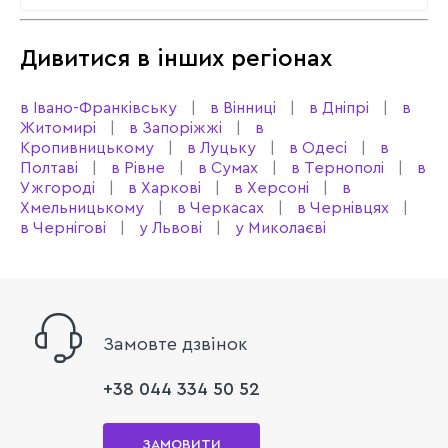
Дивитися в інших регіонах
в Івано-Франківську
в Вінниці
в Дніпрі
в
Житомирі
в Запоріжжі
в
Кропивницькому
в Луцьку
в Одесі
в
Полтаві
в Рівне
в Сумах
в Тернополі
в
Ужгороді
в Харкові
в Херсоні
в
Хмельницькому
в Черкасах
в Чернівцях
в Чернігові
у Львові
у Миколаєві
Замовте дзвінок
+38 044 334 50 52
ЗАМОВИТИ