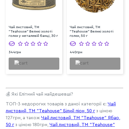
Чай листовий, ТМ
Чай листовий, ТМ
"Teahouse" Великі золоті
"Teahouse" Великі золоті
голки у металевій банці, 30 г
голки, 50 г
344грн
440грн
💰 Які Елітний чай найдешевші?
ТОП-3 недорогих товарів з даної категорії є:
Чай
листовий, ТМ "Teahouse" Білий піон, 50 г
з ціною
127грн, а також
Чай листовий, ТМ "Teahouse" Ябао,
50 г
з ціною 180грн,
Чай листовий, ТМ "Teahouse"