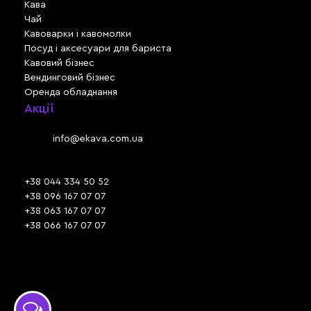
Кава
Чай
Кавоварки і кавомолки
Посуд і аксесуари для бариста
Кавовий бізнес
Вендинговий бізнес
Оренда обладнання
Акції
Львів, вул. Зелена, 301
Email:
info@ekava.com.ua
Skype: www.ekava.com.ua
+38 044 334 50 52
+38 096 167 07 07
+38 063 167 07 07
+38 066 167 07 07
Час роботи:
ПН - ПТ: 09:30 - 18:00
СБ - НД: вихідний