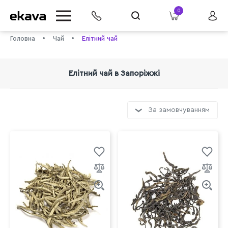
0
Головна
Чай
Елітний чай
Елітний чай в Запоріжжі
За замовчуванням
info@ekava.com.ua