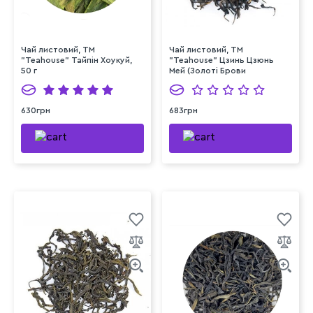
Чай листовий, ТМ
Чай листовий, ТМ
"Teahouse" Тайпін Хоукуй,
"Teahouse" Цзинь Цзюнь
50 г
Мей (Золоті Брови
Шоколад), 50 г
630грн
683грн