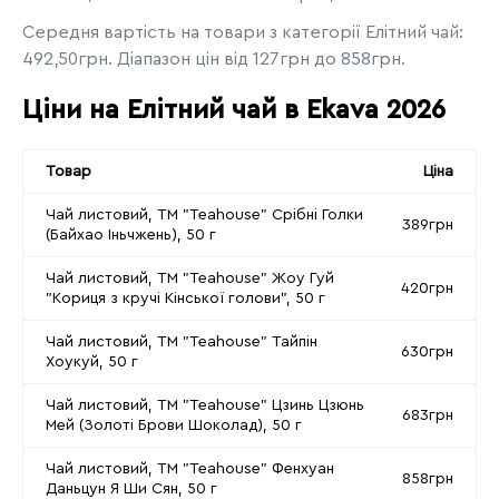
Середня вартість на товари з категорії Елітний чай:
492,50грн. Діапазон цін від 127грн до 858грн.
Ціни на Елітний чай в Ekava 2026
Товар
Ціна
Чай листовий, ТМ "Teahouse" Срібні Голки
389грн
(Байхао Іньчжень), 50 г
Чай листовий, ТМ "Teahouse" Жоу Гуй
420грн
"Кориця з кручі Кінської голови", 50 г
Чай листовий, ТМ "Teahouse" Тайпін
630грн
Хоукуй, 50 г
Чай листовий, ТМ "Teahouse" Цзинь Цзюнь
683грн
Мей (Золоті Брови Шоколад), 50 г
Чай листовий, ТМ "Teahouse" Фенхуан
858грн
Даньцун Я Ши Сян, 50 г