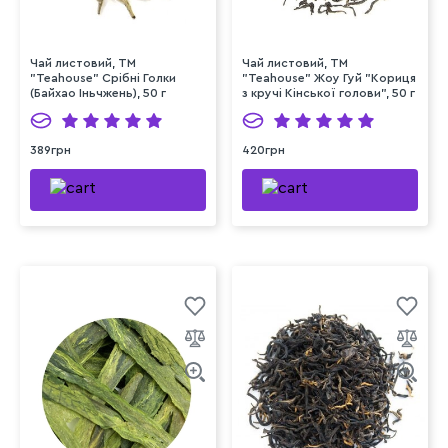
Чай листовий, ТМ
Чай листовий, ТМ
"Teahouse" Срібні Голки
"Teahouse" Жоу Гуй "Кориця
(Байхао Іньчжень), 50 г
з кручі Кінської голови", 50 г
389грн
420грн